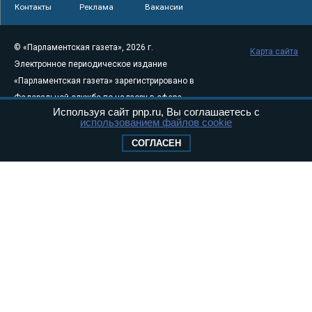
Контакты
Реклама
Вакансии
© «Парламентская газета», 2026 г.
Карта сайта
Электронное периодическое издание
«Парламентская газета» зарегистрировано в
Федеральной службе по надзору в сфере
Используя сайт pnp.ru, Вы соглашаетесь с
связи, информационных технологий и
использованием файлов cookie
массовых коммуникаций (Роскомнадзор) 05
СОГЛАСЕН
августа 2011 года. 18+
Свидетельство о регистрации Эл № ФС77-
46097
Учредитель — АНО «Парламентская газета»
Исполняющий обязанности главного
редактора — Абдуллаев М.Р.
Тел.: +7 (495) 637–69–79 E-mail:
pg@pnp.ru
«Парламентская газета» - официальное еженедельное издание
Федерального Собрания РФ. Издается с 1997 года. Учредители
газеты - Государственная Дума и Совет Федерации РФ. Официальный
публикатор федеральных конституционных законов, федеральных