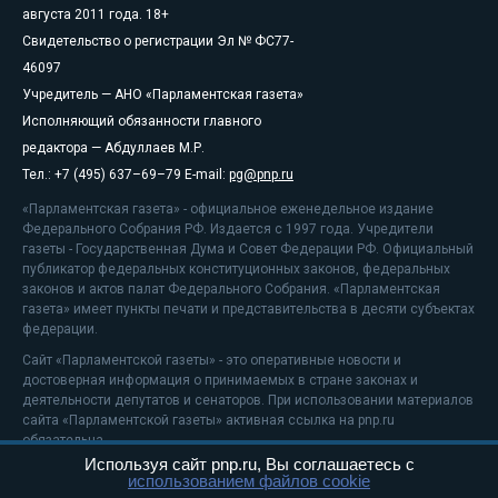
августа 2011 года. 18+
Свидетельство о регистрации Эл № ФС77-
46097
Учредитель — АНО «Парламентская газета»
Исполняющий обязанности главного
редактора — Абдуллаев М.Р.
Тел.: +7 (495) 637–69–79 E-mail:
pg@pnp.ru
«Парламентская газета» - официальное еженедельное издание
Федерального Собрания РФ. Издается с 1997 года. Учредители
газеты - Государственная Дума и Совет Федерации РФ. Официальный
публикатор федеральных конституционных законов, федеральных
законов и актов палат Федерального Собрания. «Парламентская
газета» имеет пункты печати и представительства в десяти субъектах
федерации.
Сайт «Парламентской газеты» - это оперативные новости и
достоверная информация о принимаемых в стране законах и
деятельности депутатов и сенаторов. При использовании материалов
сайта «Парламентской газеты» активная ссылка на pnp.ru
обязательна.
Используя сайт pnp.ru, Вы соглашаетесь с
На информационном ресурсе применяются
рекомендательные
использованием файлов cookie
технологии