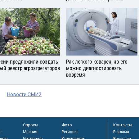
ссии предложили создать
Рак легкого коварен, но его
ый реестр агроагрегаторов
можно диагностировать
вовремя
Новости СМИ2
Опросы
Фото
Контакты
ы
Мнения
Регионы
Реклама
ентр
Интервью
Колумнисты
Вакансии