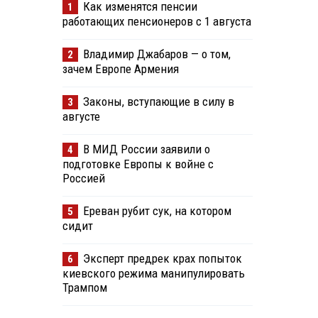
Как изменятся пенсии
1
работающих пенсионеров с 1 августа
Владимир Джабаров — о том,
2
зачем Европе Армения
Законы, вступающие в силу в
3
августе
В МИД России заявили о
4
подготовке Европы к войне с
Россией
Ереван рубит сук, на котором
5
сидит
Эксперт предрек крах попыток
6
киевского режима манипулировать
Трампом