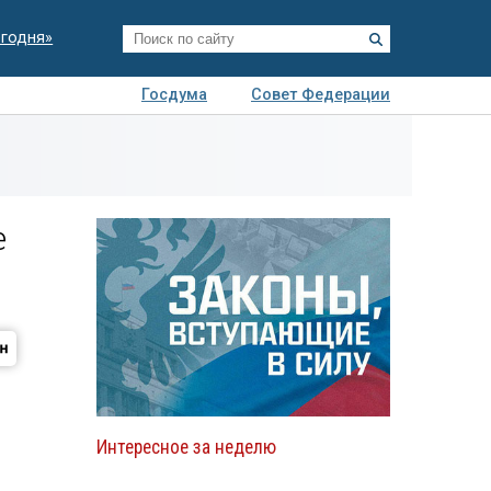
егодня»
Госдума
Совет Федерации
я
Авто
Недвижимость
Технологии
иза
е
Интересное за неделю