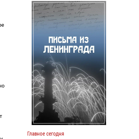
ре
но
т
Главное сегодня
 у