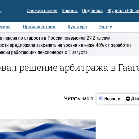
Свежий номер
Законы
Подписка
Журнал «РФ с
ия
и
 мире
Происшествия
Культура
Ещё
Медиацентр
Интервью
Колумнисты
Делова
я пенсия по старости в России превысила 27,2 тысячи
эксперт
ости предложили закрепить на уровне не ниже 40% от заработка
енсии работающих пенсионеров с 1 августа
ал решение арбитража в Гааг
Читать нас в