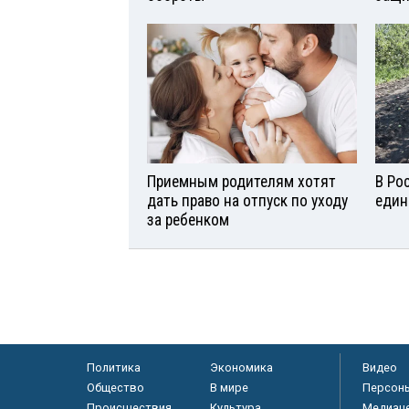
Приемным родителям хотят
В Ро
дать право на отпуск по уходу
един
за ребенком
Политика
Экономика
Видео
Общество
В мире
Персон
Происшествия
Культура
Медиац