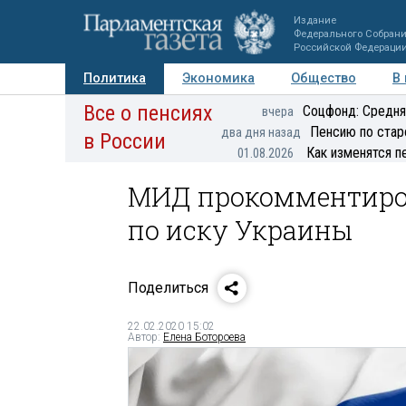
Издание
Федерального Собран
Российской Федераци
Политика
Экономика
Общество
В
Все о пенсиях
Фото
Авторы
Персоны
Мнения
Регионы
Соцфонд: Средня
вчера
Пенсию по стар
два дня назад
в России
Как изменятся п
01.08.2026
МИД прокомментиров
по иску Украины
Поделиться
22.02.2020 15:02
Автор:
Елена Ботороева