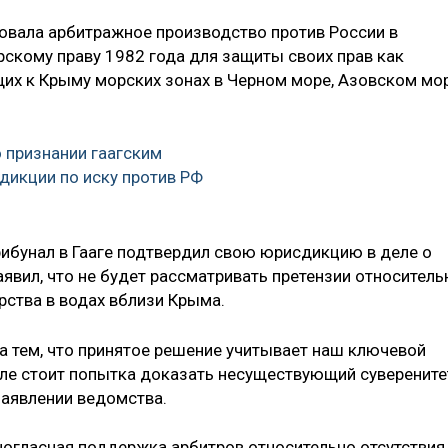
ровала арбитражное производство против России в
рскому праву 1982 года для защиты своих прав как
их к Крыму морских зонах в Черном море, Азовском мо
о признании гаагским
икции по иску против РФ
рибунал в Гааге подтвердил свою юрисдикцию в деле о
аявил, что не будет рассматривать претензии относитель
рства в водах вблизи Крыма.
 тем, что принятое решение учитывает наш ключевой
еле стоит попытка доказать несуществующий суверените
заявлении ведомства.
ногласная поддержка арбитров относительно отсутствия