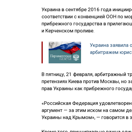
Украина в сентябре 2016 года иниции
соответствии с конвенцией ООН по мо
прибрежного государства в прилегающ
и Керченском проливе.
Украина заявила 
арбитражем юрисд
В пятницу, 21 февраля, арбитражный т
претензиях Киева против Москвы, но з
прав Украины как прибрежного госуда
«Российская Федерация удовлетворена
аргумент — за этим иском на самом д
Украины над Крымом», — говорится в 
Кроме того, принципиально важна еди