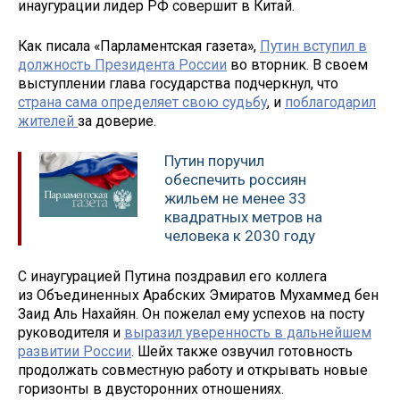
инаугурации лидер РФ совершит в Китай.
Как писала «Парламентская газета»,
Путин вступил в
должность Президента России
во вторник. В своем
выступлении глава государства подчеркнул, что
страна сама определяет свою судьбу
, и
поблагодарил
жителей
за доверие.
Путин поручил
обеспечить россиян
жильем не менее 33
квадратных метров на
человека к 2030 году
С инаугурацией Путина поздравил его коллега
из Объединенных Арабских Эмиратов Мухаммед бен
Заид Аль Нахайян. Он пожелал ему успехов на посту
руководителя и
выразил уверенность в дальнейшем
развитии России
. Шейх также озвучил готовность
продолжать совместную работу и открывать новые
горизонты в двусторонних отношениях.