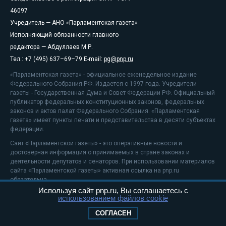
46097
Учредитель — АНО «Парламентская газета»
Исполняющий обязанности главного
редактора — Абдуллаев М.Р.
Тел.: +7 (495) 637–69–79 E-mail:
pg@pnp.ru
«Парламентская газета» - официальное еженедельное издание
Федерального Собрания РФ. Издается с 1997 года. Учредители
газеты - Государственная Дума и Совет Федерации РФ. Официальный
публикатор федеральных конституционных законов, федеральных
законов и актов палат Федерального Собрания. «Парламентская
газета» имеет пункты печати и представительства в десяти субъектах
федерации.
Сайт «Парламентской газеты» - это оперативные новости и
достоверная информация о принимаемых в стране законах и
деятельности депутатов и сенаторов. При использовании материалов
сайта «Парламентской газеты» активная ссылка на pnp.ru
обязательна.
Используя сайт pnp.ru, Вы соглашаетесь с
На информационном ресурсе применяются
рекомендательные
использованием файлов cookie
технологии
Положение о защите персональных данных
СОГЛАСЕН