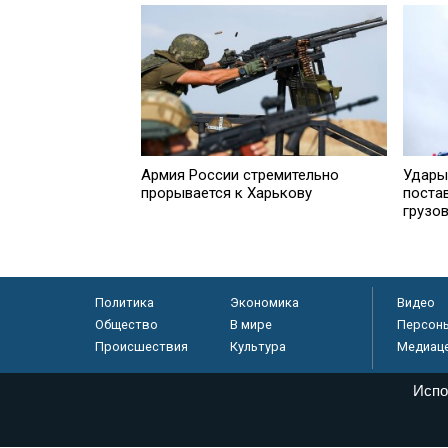
Армия России стремительно
Удары
прорывается к Харькову
поста
грузо
Политика
Экономика
Видео
Общество
В мире
Персон
Происшествия
Культура
Медиац
Испо
© «Парламентская газета», 2026 г.
Электронное периодическое издание «Парламентская газета» за
Федеральной службе по надзору в сфере связи, информационных