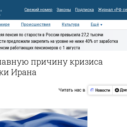
Свежий номер
Законы
Подписка
Журнал «РФ с
ия
и
 мире
Происшествия
Культура
Ещё
Медиацентр
Интервью
Колумнисты
Делова
яя пенсия по старости в России превысила 27,2 тысячи
эксперт
сти предложили закрепить на уровне не ниже 40% от заработка
енсии работающих пенсионеров с 1 августа
лавную причину кризиса
ки Ирана
Читать нас в