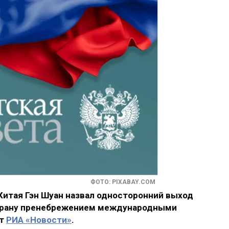
ФОТО: PIXABAY.COM
итая Гэн Шуан назвал односторонний выход
 Ирану пренебрежением международными
ет
РИА «Новости»
.