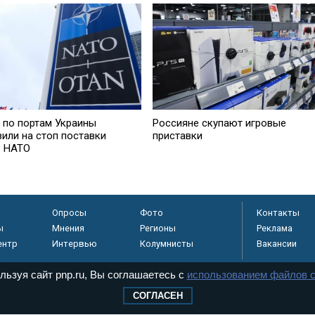
 по портам Украины
Россияне скупают игровые
вили на стоп поставки
приставки
в НАТО
Опросы
Фото
Контакты
ы
Мнения
Регионы
Реклама
ентр
Интервью
Колумнисты
Вакансии
льзуя сайт pnp.ru, Вы соглашаетесь с
использованием файлов c
СОГЛАСЕН
регистрировано в
 технологий и