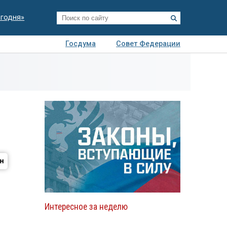
егодня»
Госдума
Совет Федерации
я
Авто
Недвижимость
Технологии
иза
Интересное за неделю