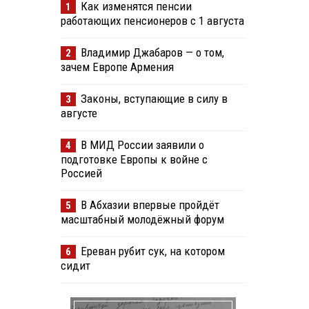
Как изменятся пенсии
1
работающих пенсионеров с 1 августа
Владимир Джабаров — о том,
2
зачем Европе Армения
Законы, вступающие в силу в
3
августе
В МИД России заявили о
4
подготовке Европы к войне с
Россией
В Абхазии впервые пройдёт
5
масштабный молодёжный форум
Ереван рубит сук, на котором
6
сидит