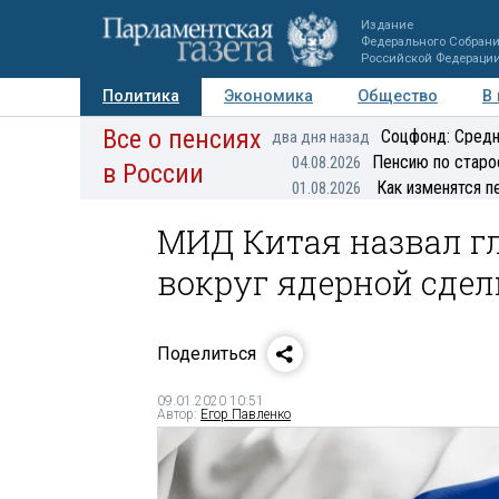
Издание
Федерального Собран
Российской Федераци
Политика
Экономика
Общество
В
Все о пенсиях
Фото
Авторы
Персоны
Мнения
Регионы
Соцфонд: Средн
два дня назад
Пенсию по старо
04.08.2026
в России
Как изменятся п
01.08.2026
МИД Китая назвал г
вокруг ядерной сдел
Поделиться
09.01.2020 10:51
Автор:
Егор Павленко