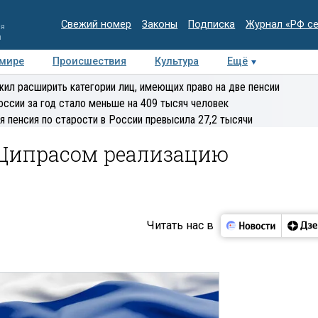
Свежий номер
Законы
Подписка
Журнал «РФ с
ия
и
 мире
Происшествия
Культура
Ещё
Медиацентр
Интервью
Колумнисты
Делова
ил расширить категории лиц, имеющих право на две пенсии
эксперт
оссии за год стало меньше на 409 тысяч человек
я пенсия по старости в России превысила 27,2 тысячи
 Ципрасом реализацию
Читать нас в