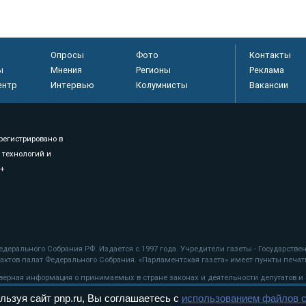
Опросы
Фото
Контакты
ы
Мнения
Регионы
Реклама
ентр
Интервью
Колумнисты
Вакансии
регистрировано в
 технологий и
8+
.
дерального Собрания РФ. Издается с 1997 года. Учредители газеты - Государств
ктов палат Федерального Собрания. «Парламентская газета» имеет пункты печати
оверная информация о принимаемых в стране законах и деятельности депутатов и
льзуя сайт pnp.ru, Вы соглашаетесь с
использованием файлов c