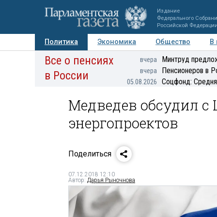
Издание
Федерального Собран
Российской Федераци
Политика
Экономика
Общество
В
Все о пенсиях
Фото
Авторы
Персоны
Мнения
Регионы
Минтруд предлож
вчера
Пенсионеров в Р
вчера
в России
Соцфонд: Средня
05.08.2026
Медведев обсудил с
энергопроектов
Поделиться
07.12.2018 12:10
Автор:
Дарья Рыночнова