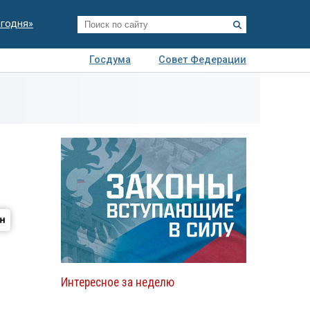
егодня»
Госдума
Совет Федерации
я
Авто
Недвижимость
Технологии
иза
Интересное за неделю