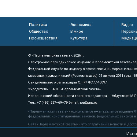
Политика
Экономика
Видео
Общество
В мире
Персон
Происшествия
Культура
Медиац
© «Парламентская газета», 2026 г.
Электронное периодическое издание «Парламентская газета» за
Федеральной службе по надзору в сфере связи, информационных
массовых коммуникаций (Роскомнадзор) 05 августа 2011 года. 1
Свидетельство о регистрации Эл № ФС77-46097
Учредитель — АНО «Парламентская газета»
Исполняющий обязанности главного редактора — Абдуллаев М.Р
Тел.: +7 (495) 637–69–79 E-mail:
pg@pnp.ru
«Парламентская газета» - официальное еженедельное издание Фе
федеральных конституционных законов, федеральных законов и а
Сайт «Парламентской газеты» - это оперативные новости и дост
«Парламентской газеты» активная ссылка на pnp.ru обязательна.
Испо