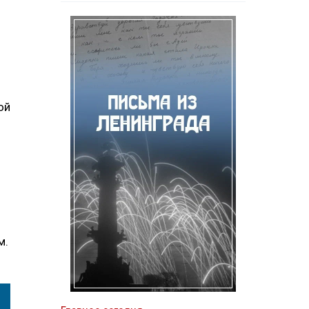
ой
м.