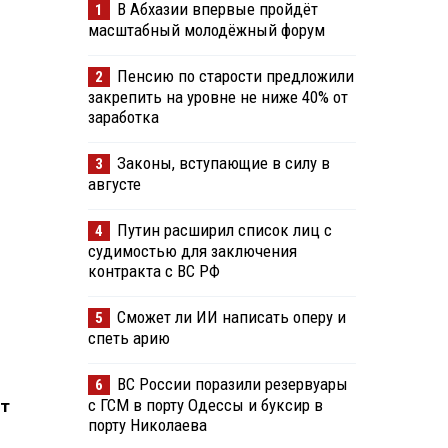
В Абхазии впервые пройдёт
1
масштабный молодёжный форум
Пенсию по старости предложили
2
закрепить на уровне не ниже 40% от
заработка
Законы, вступающие в силу в
3
августе
Путин расширил список лиц с
4
судимостью для заключения
контракта с ВС РФ
Сможет ли ИИ написать оперу и
5
спеть арию
с
ВС России поразили резервуары
6
с ГСМ в порту Одессы и буксир в
ет
порту Николаева