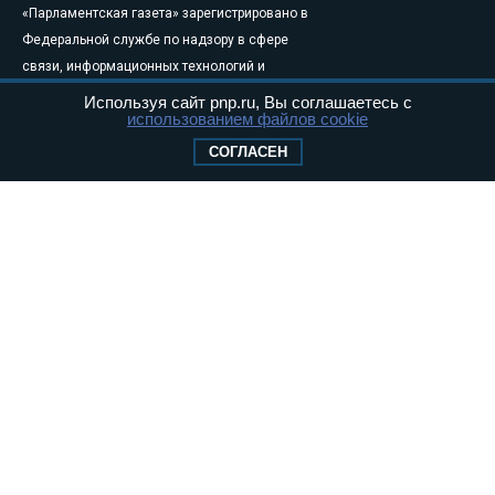
«Парламентская газета» зарегистрировано в
Федеральной службе по надзору в сфере
связи, информационных технологий и
массовых коммуникаций (Роскомнадзор) 05
Используя сайт pnp.ru, Вы соглашаетесь с
использованием файлов cookie
августа 2011 года. 18+
Свидетельство о регистрации Эл № ФС77-
СОГЛАСЕН
46097
Учредитель — АНО «Парламентская газета»
Исполняющий обязанности главного
редактора — Абдуллаев М.Р.
Тел.: +7 (495) 637–69–79 E-mail:
pg@pnp.ru
«Парламентская газета» - официальное еженедельное издание
Федерального Собрания РФ. Издается с 1997 года. Учредители
газеты - Государственная Дума и Совет Федерации РФ. Официальный
публикатор федеральных конституционных законов, федеральных
законов и актов палат Федерального Собрания. «Парламентская
газета» имеет пункты печати и представительства в десяти субъектах
федерации.
Сайт «Парламентской газеты» - это оперативные новости и
достоверная информация о принимаемых в стране законах и