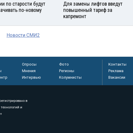
ии по старости будут
Для замены лифтов введут
ачивать по-новому
повышенный тариф за
капремонт
Новости СМИ2
Опросы
Фото
Контакты
ы
Мнения
Регионы
Реклама
ентр
Интервью
Колумнисты
Вакансии
регистрировано в
 технологий и
8+