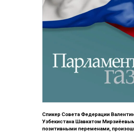
Спикер Совета Федерации Валентин
Узбекистана Шавкатом Мирзиёевым 
позитивными переменами, произоше