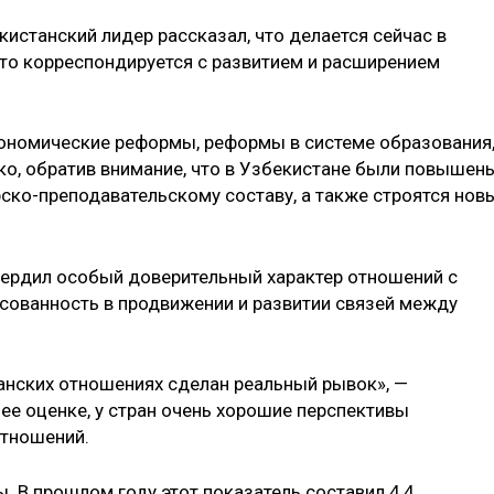
кистанский лидер рассказал, что делается сейчас в
это корреспондируется с развитием и расширением
кономические реформы, реформы в системе образования
ко, обратив внимание, что в Узбекистане были повышен
рско-преподавательскому составу, а также строятся нов
твердил особый доверительный характер отношений с
есованность в продвижении и развитии связей между
танских отношениях сделан реальный рывок», —
ее оценке, у стран очень хорошие перспективы
 отношений.
. В прошлом году этот показатель составил 4,4