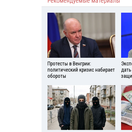
Рекомендуемые материалы
Протесты в Венгрии:
Эксп
политический кризис набирает
дать
обороты
защи