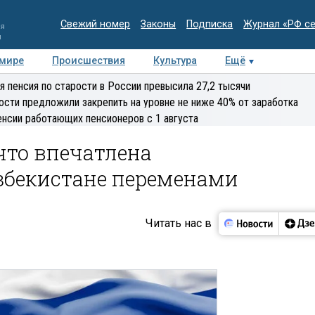
Свежий номер
Законы
Подписка
Журнал «РФ с
ия
и
 мире
Происшествия
Культура
Ещё
Медиацентр
Интервью
Колумнисты
Делова
я пенсия по старости в России превысила 27,2 тысячи
эксперт
ости предложили закрепить на уровне не ниже 40% от заработка
енсии работающих пенсионеров с 1 августа
что впечатлена
бекистане переменами
Читать нас в