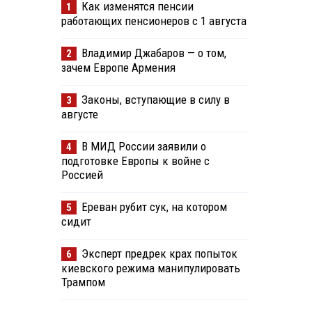
Как изменятся пенсии
1
работающих пенсионеров с 1 августа
Владимир Джабаров — о том,
2
зачем Европе Армения
Законы, вступающие в силу в
3
августе
В МИД России заявили о
4
подготовке Европы к войне с
Россией
Ереван рубит сук, на котором
5
сидит
Эксперт предрек крах попыток
6
киевского режима манипулировать
Трампом