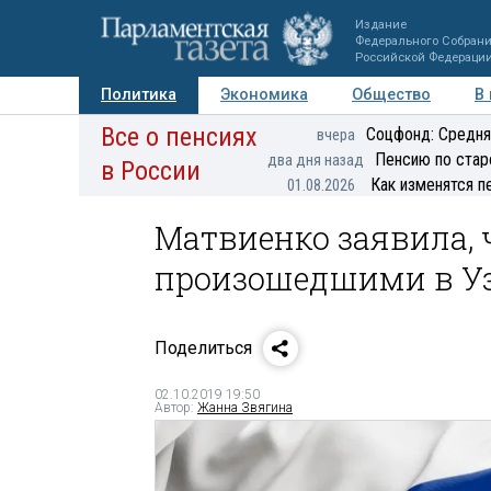
Издание
Федерального Собран
Российской Федераци
Политика
Экономика
Общество
В
Все о пенсиях
Фото
Авторы
Персоны
Мнения
Регионы
Соцфонд: Средня
вчера
Пенсию по стар
два дня назад
в России
Как изменятся п
01.08.2026
Матвиенко заявила, 
произошедшими в Уз
Поделиться
02.10.2019 19:50
Автор:
Жанна Звягина