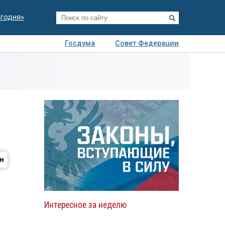
егодня»
Госдума
Совет Федерации
я
Авто
Недвижимость
Технологии
иза
Интересное за неделю