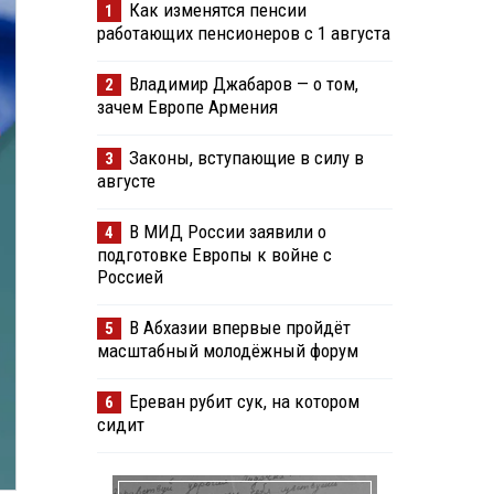
Как изменятся пенсии
1
работающих пенсионеров с 1 августа
Владимир Джабаров — о том,
2
зачем Европе Армения
Законы, вступающие в силу в
3
августе
В МИД России заявили о
4
подготовке Европы к войне с
Россией
В Абхазии впервые пройдёт
5
масштабный молодёжный форум
Ереван рубит сук, на котором
6
сидит