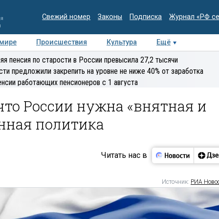
Свежий номер
Законы
Подписка
Журнал «РФ с
ия
и
 мире
Происшествия
Культура
Ещё
Медиацентр
Интервью
Колумнисты
Делова
яя пенсия по старости в России превысила 27,2 тысячи
эксперт
сти предложили закрепить на уровне не ниже 40% от заработка
енсии работающих пенсионеров с 1 августа
что России нужна «внятная и
нная политика
Читать нас в
Источник:
РИА Ново