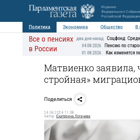
Издание
Федерального Собран
Российской Федераци
Политика
Экономика
Общество
В
Все о пенсиях
Фото
Авторы
Персоны
Мнения
Регионы
Соцфонд: Средн
два дня назад
Пенсию по старо
04.08.2026
в России
Как изменятся п
01.08.2026
Матвиенко заявила, 
стройная» миграцио
Поделиться
24.04.2024 11:08
Автор:
Екатерина Логачева