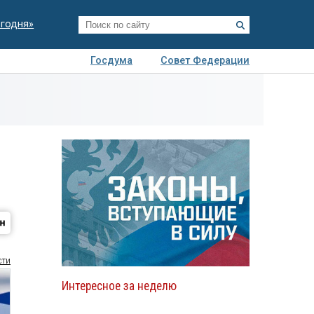
егодня»
Госдума
Совет Федерации
я
Авто
Недвижимость
Технологии
иза
сти
Интересное за неделю