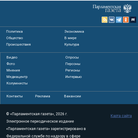
Политика
Экономика
Общество
В мире
Происшествия
Культура
Видео
Опросы
Фото
Персоны
Мнения
Регионы
Медиацентр
Интервью
Колумнисты
Контакты
Реклама
Вакансии
© «Парламентская газета», 2026 г.
Карта сайта
Электронное периодическое издание
«Парламентская газета» зарегистрировано в
Федеральной службе по надзору в сфере