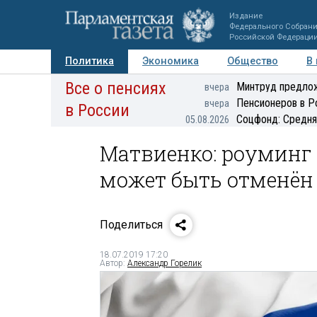
Издание
Федерального Собран
Российской Федераци
Политика
Экономика
Общество
В
Все о пенсиях
Фото
Авторы
Персоны
Мнения
Регионы
Минтруд предлож
вчера
Пенсионеров в Р
вчера
в России
Соцфонд: Средня
05.08.2026
Матвиенко: роуминг
может быть отменён 
Поделиться
18.07.2019 17:20
Автор:
Александр Горелик