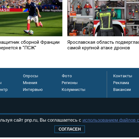
защитник сборной Франции
Ярославская область подвергла
вернется в "ПСЖ"
самой крупной атаке дронов
Опросы
Фото
Контакты
ы
Мнения
Регионы
Реклама
ентр
Интервью
Колумнисты
Вакансии
регистрировано в
льзуя сайт pnp.ru, Вы соглашаетесь с
использованием файлов c
 технологий и
8+
СОГЛАСЕН