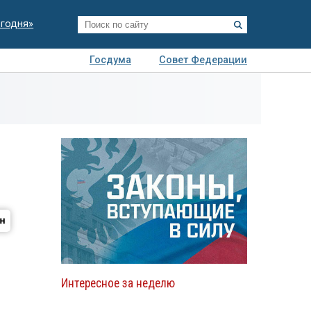
егодня»
Госдума
Совет Федерации
я
Авто
Недвижимость
Технологии
иза
Интересное за неделю