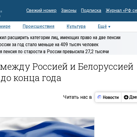
Свежий номер
Законы
Подписка
Журнал «РФ с
ия
и
 мире
Происшествия
Культура
Ещё
Медиацентр
Интервью
Колумнисты
Делова
ил расширить категории лиц, имеющих право на две пенсии
эксперт
оссии за год стало меньше на 409 тысяч человек
я пенсия по старости в России превысила 27,2 тысячи
 между Россией и Белоруссией
до конца года
Читать нас в