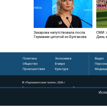
Захарова напутствовала посла
СМИ: 
Германии цитатой из Булгакова
Динь 
Политика
Экономика
Видео
Общество
В мире
Персон
Происшествия
Культура
Медиац
© «Парламентская газета», 2026 г.
Электронное периодическое издание «Парламентская газета» за
Испо
Федеральной службе по надзору в сфере связи, информационных
массовых коммуникаций (Роскомнадзор) 05 августа 2011 года. 1
Свидетельство о регистрации Эл № ФС77-46097