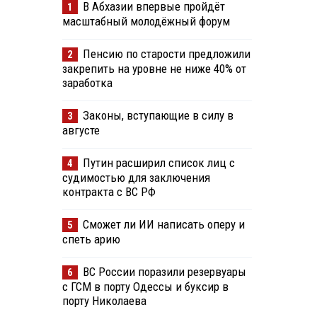
В Абхазии впервые пройдёт
1
масштабный молодёжный форум
Пенсию по старости предложили
2
закрепить на уровне не ниже 40% от
заработка
Законы, вступающие в силу в
3
августе
Путин расширил список лиц с
4
судимостью для заключения
контракта с ВС РФ
Сможет ли ИИ написать оперу и
5
спеть арию
ВС России поразили резервуары
6
с ГСМ в порту Одессы и буксир в
порту Николаева