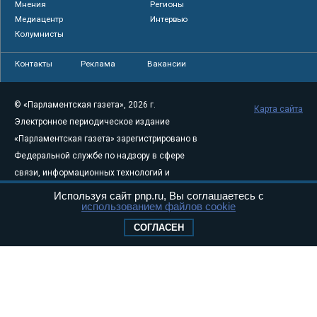
Мнения
Регионы
Медиацентр
Интервью
Колумнисты
Контакты
Реклама
Вакансии
© «Парламентская газета», 2026 г.
Карта сайта
Электронное периодическое издание
«Парламентская газета» зарегистрировано в
Федеральной службе по надзору в сфере
связи, информационных технологий и
массовых коммуникаций (Роскомнадзор) 05
Используя сайт pnp.ru, Вы соглашаетесь с
использованием файлов cookie
августа 2011 года. 18+
Свидетельство о регистрации Эл № ФС77-
СОГЛАСЕН
46097
Учредитель — АНО «Парламентская газета»
Исполняющий обязанности главного
редактора — Абдуллаев М.Р.
Тел.: +7 (495) 637–69–79 E-mail:
pg@pnp.ru