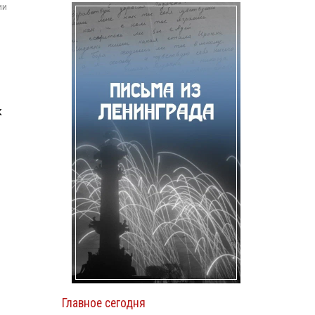
ии
к
Главное сегодня