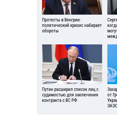
Протесты в Венгрии:
Серг
политический кризис набирает
когд
обороты
могу
межд
Путин расширил список лиц с
Заха
судимостью для заключения
от Г
контракта с ВС РФ
Укра
ЗАЭ