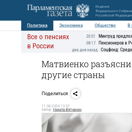
Издание
Федерального Собран
Российской Федераци
Политика
Экономика
Общество
В
Все о пенсиях
Фото
Авторы
Персоны
Мнения
Регионы
Минтруд предлож
20:01
Пенсионеров в Р
08:17
в России
Соцфонд: Средн
два дня назад
Матвиенко разъяснил
другие страны
Поделиться
11.04.2024 13:37
Автор:
Никита Вятчанин