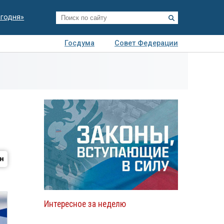
егодня»
Госдума
Совет Федерации
я
Авто
Недвижимость
Технологии
иза
Интересное за неделю