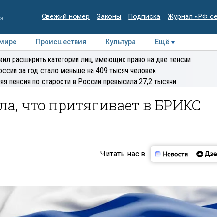
Свежий номер
Законы
Подписка
Журнал «РФ с
ия
и
 мире
Происшествия
Культура
Ещё
Медиацентр
Интервью
Колумнисты
Делова
ил расширить категории лиц, имеющих право на две пенсии
эксперт
оссии за год стало меньше на 409 тысяч человек
яя пенсия по старости в России превысила 27,2 тысячи
а, что притягивает в БРИКС
Читать нас в