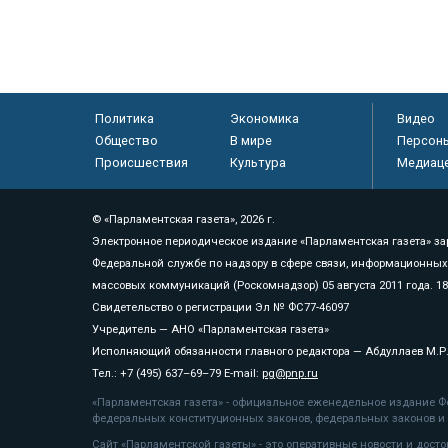
Политика
Экономика
Видео
Общество
В мире
Персон
Происшествия
Культура
Медиац
© «Парламентская газета», 2026 г.
Электронное периодическое издание «Парламентская газета» за
Федеральной службе по надзору в сфере связи, информационных
массовых коммуникаций (Роскомнадзор) 05 августа 2011 года. 1
Свидетельство о регистрации Эл № ФС77-46097
Учредитель — АНО «Парламентская газета»
Исполняющий обязанности главного редактора — Абдуллаев М.Р
Тел.: +7 (495) 637–69–79 E-mail:
pg@pnp.ru
«Парламентская газета» - официальное еженедельное издание Фе
федеральных конституционных законов, федеральных законов и а
Сайт «Парламентской газеты» - это оперативные новости и дост