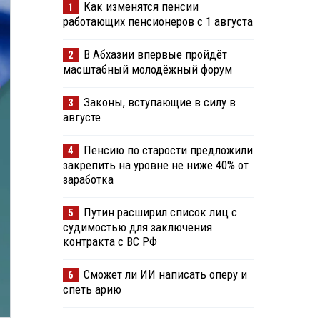
Как изменятся пенсии
1
работающих пенсионеров с 1 августа
В Абхазии впервые пройдёт
2
масштабный молодёжный форум
Законы, вступающие в силу в
3
августе
Пенсию по старости предложили
4
закрепить на уровне не ниже 40% от
заработка
Путин расширил список лиц с
5
судимостью для заключения
контракта с ВС РФ
Сможет ли ИИ написать оперу и
6
спеть арию