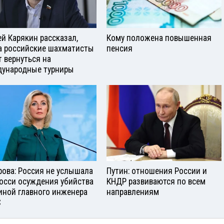
ей Карякин рассказал,
Кому положена повышенная
а российские шахматисты
пенсия
т вернуться на
ународные турниры
рова: Россия не услышала
Путин: отношения России и
росси осуждения убийства
КНДР развиваются по всем
иной главного инженера
направлениям
С