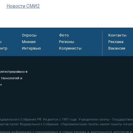
Новости СМИ2
Опросы
Фото
Контакты
ы
Мнения
Регионы
Реклама
ентр
Интервью
Колумнисты
Вакансии
регистрировано в
 технологий и
8+
.
дерального Собрания РФ. Издается с 1997 года. Учредители газеты - Государств
ктов палат Федерального Собрания. «Парламентская газета» имеет пункты печати
оверная информация о принимаемых в стране законах и деятельности депутатов и