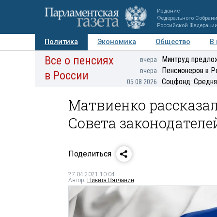
Издание
Федерального Собран
Российской Федераци
Политика
Экономика
Общество
В
Все о пенсиях
Фото
Авторы
Персоны
Мнения
Регионы
Минтруд предлож
вчера
Пенсионеров в Р
вчера
в России
Соцфонд: Средня
05.08.2026
Матвиенко рассказал
Совета законодателей
Поделиться
27.04.2021 10:04
Автор:
Никита Вятчанин