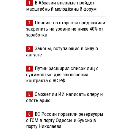
В Абхазии впервые пройдёт
1
масштабный молодёжный форум
Пенсию по старости предложили
2
закрепить на уровне не ниже 40% от
заработка
Законы, вступающие в силу в
3
августе
Путин расширил список лиц с
4
судимостью для заключения
контракта с ВС РФ
Сможет ли ИИ написать оперу и
5
спеть арию
ВС России поразили резервуары
6
с ГСМ в порту Одессы и буксир в
порту Николаева