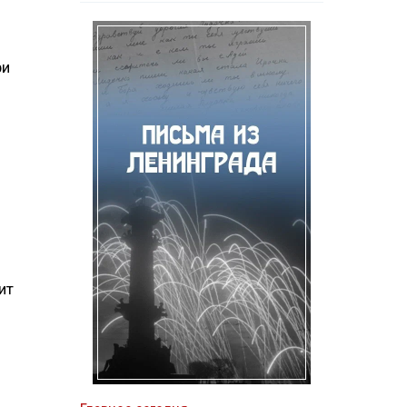
ри
ит