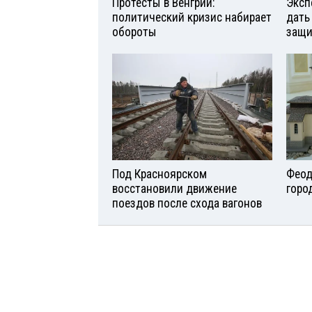
Протесты в Венгрии:
Эксп
политический кризис набирает
дать
обороты
защи
Под Красноярском
Феод
восстановили движение
горо
поездов после схода вагонов