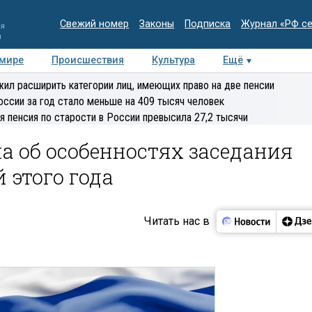
Свежий номер
Законы
Подписка
Журнал «РФ с
ия
и
 мире
Происшествия
Культура
Ещё
Медиацентр
Интервью
Колумнисты
Делова
ил расширить категории лиц, имеющих право на две пенсии
эксперт
оссии за год стало меньше на 409 тысяч человек
я пенсия по старости в России превысила 27,2 тысячи
а об особенностях заседания
 этого года
Читать нас в