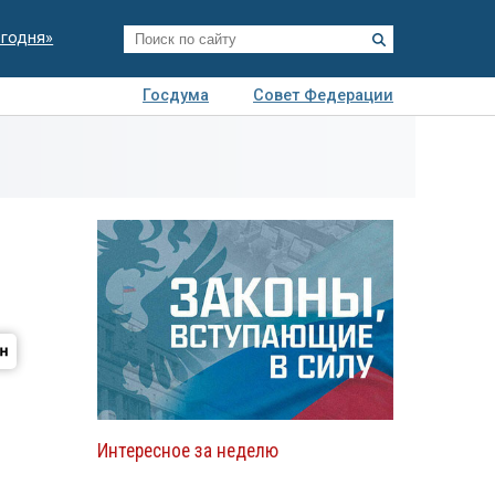
егодня»
Госдума
Совет Федерации
я
Авто
Недвижимость
Технологии
иза
Интересное за неделю