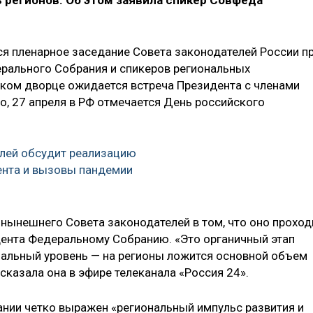
ь регионов. Об этом заявила спикер Совфеда
ся пленарное заседание Совета законодателей России п
ерального Собрания и спикеров региональных
еском дворце ожидается встреча Президента с членами
о, 27 апреля в РФ отмечается День российского
лей обсудит реализацию
ента и вызовы пандемии
 нынешнего Совета законодателей в том, что оно проход
дента Федеральному Собранию. «Это органичный этап
нальный уровень — на регионы ложится основной объем
сказала она в эфире телеканала «Россия 24».
лании четко выражен «региональный импульс развития и