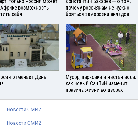
ерт: только Россия может
Константин Бахарев — о том,
 Африке возможность
почему россиянам не нужно
тить себя
бояться заморозки вкладов
осия отмечает День
Мусор, парковки и чистая вода:
да
как новый СанПиН изменит
правила жизни во дворах
Новости СМИ2
Новости СМИ2