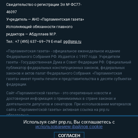
Свидетельство о регистрации Эл № ФС77-
46097
Учредитель — АНО «Парламентская газета»
Исполняющий обязанности главного
редактора — Абдуллаев М.Р.
Тел.: +7 (495) 637–69–79 E-mail:
pg@pnp.ru
«Парламентская газета» - официальное еженедельное издание
Федерального Собрания РФ. Издается с 1997 года. Учредители
газеты - Государственная Дума и Совет Федерации РФ. Официальный
публикатор федеральных конституционных законов, федеральных
законов и актов палат Федерального Собрания. «Парламентская
газета» имеет пункты печати и представительства в десяти субъектах
федерации.
Сайт «Парламентской газеты» - это оперативные новости и
достоверная информация о принимаемых в стране законах и
деятельности депутатов и сенаторов. При использовании материалов
сайта «Парламентской газеты» активная ссылка на pnp.ru
обязательна.
Используя сайт pnp.ru, Вы соглашаетесь с
На информационном ресурсе применяются
рекомендательные
использованием файлов cookie
технологии
Положение о защите персональных данных
СОГЛАСЕН