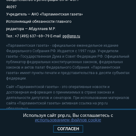
46097
Учредитель — АНО «Парламентская газета»
Исполняющий обязанности главного
редактора — Абдуллаев М.Р.
Тел.: +7 (495) 637–69–79 E-mail:
pg@pnp.ru
«Парламентская газета» - официальное еженедельное издание
Федерального Собрания РФ. Издается с 1997 года. Учредители
газеты - Государственная Дума и Совет Федерации РФ. Официальный
публикатор федеральных конституционных законов, федеральных
законов и актов палат Федерального Собрания. «Парламентская
газета» имеет пункты печати и представительства в десяти субъектах
федерации.
Сайт «Парламентской газеты» - это оперативные новости и
достоверная информация о принимаемых в стране законах и
деятельности депутатов и сенаторов. При использовании материалов
сайта «Парламентской газеты» активная ссылка на pnp.ru
обязательна.
Используя сайт pnp.ru, Вы соглашаетесь с
На информационном ресурсе применяются
рекомендательные
использованием файлов cookie
технологии
Положение о защите персональных данных
СОГЛАСЕН