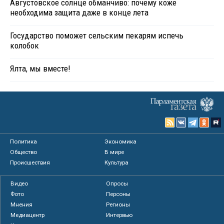
Августовское солнце обманчиво: почему коже
необходима защита даже в конце лета
Государство поможет сельским пекарям испечь
колобок
Ялта, мы вместе!
Политика
Экономика
Общество
В мире
Происшествия
Культура
Видео
Опросы
Фото
Персоны
Мнения
Регионы
Медиацентр
Интервью