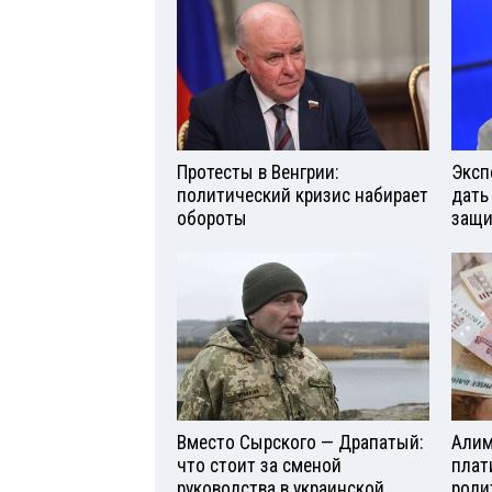
Протесты в Венгрии:
Эксп
политический кризис набирает
дать
обороты
защи
Вместо Сырского — Драпатый:
Алим
что стоит за сменой
плат
руководства в украинской
роди