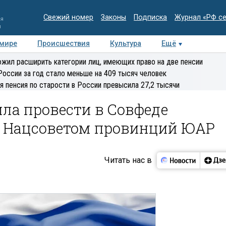
Свежий номер
Законы
Подписка
Журнал «РФ с
ия
и
 мире
Происшествия
Культура
Ещё
Медиацентр
Интервью
Колумнисты
Делова
жил расширить категории лиц, имеющих право на две пенсии
эксперт
России за год стало меньше на 409 тысяч человек
я пенсия по старости в России превысила 27,2 тысячи
ла провести в Совфеде
 Нацсоветом провинций ЮАР
Читать нас в