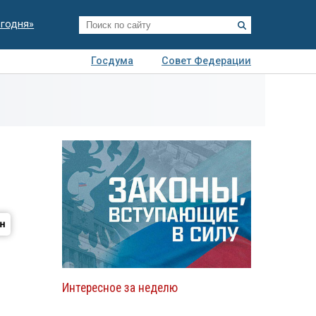
егодня»
Госдума
Совет Федерации
я
Авто
Недвижимость
Технологии
иза
Интересное за неделю