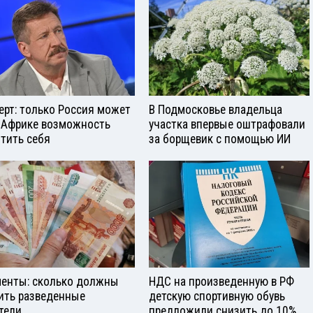
ерт: только Россия может
В Подмосковье владельца
 Африке возможность
участка впервые оштрафовали
тить себя
за борщевик с помощью ИИ
енты: сколько должны
НДС на произведенную в РФ
ить разведенные
детскую спортивную обувь
тели
предложили снизить до 10%