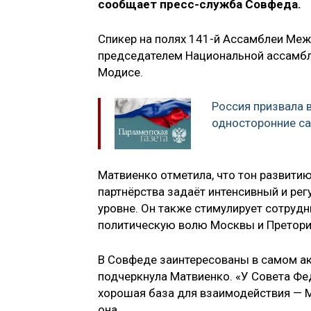
сообщает пресс-служба Совфеда.
Спикер на полях 141-й Ассамблеи Меж
председателем Национальной ассамб
Модисе.
Россия призвала в
односторонние с
Матвиенко отметила, что тон развит
партнёрства задаёт интенсивный и ре
уровне. Он также стимулирует сотруд
политическую волю Москвы и Претори
В Совфеде заинтересованы в самом ак
подчеркнула Матвиенко. «У Совета Фе
хорошая база для взаимодействия — М
она.