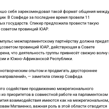
орошо себя зарекомендовал такой формат общения межд
ии. В Совфеде за последнее время провели 11
ых государств. Спикер предложила провести такую
 советом провинций ЮАР.
импульс межпарламентскому партнёрству должна придат
ацсоветом провинций ЮАР, действующая в Совете
рена, что деятельность группы привнесёт свежую волну 
сии и Южно-Африканской Республики.
онотворческим опытом и продвигать двустороннее
направлений», — заметила спикер Совфеда.
 что содействие продвижению межрегионального
 из приоритетов в совместной работе на парламентском
вития взаимодействия имеются как на межрегиональном,
ловам Матвиенко, важная роль в этой области отводится