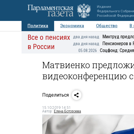
Издание
Федерального Собран
Российской Федераци
Политика
Экономика
Общество
В
Все о пенсиях
Фото
Авторы
Персоны
Мнения
Регионы
Минтруд предло
два дня назад
Пенсионеров в 
два дня назад
в России
Соцфонд: Средня
05.08.2026
Матвиенко предложи
видеоконференцию с
Поделиться
15.10.2019 14:51
Автор:
Елена Ботороева