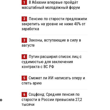
В Абхазии впервые пройдёт
1
масштабный молодёжный форум
Пенсию по старости предложили
2
закрепить на уровне не ниже 40% от
заработка
Законы, вступающие в силу в
3
августе
Путин расширил список лиц с
4
судимостью для заключения
контракта с ВС РФ
Сможет ли ИИ написать оперу и
5
спеть арию
Соцфонд: Средняя пенсия по
6
старости в России превысила 27,2
о
тысячи