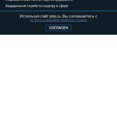
Федеральной службе по надзору в сфере
связи, информационных технологий и
Используя сайт pnp.ru, Вы соглашаетесь с
массовых коммуникаций (Роскомнадзор) 05
использованием файлов cookie
августа 2011 года. 18+
СОГЛАСЕН
Свидетельство о регистрации Эл № ФС77-
46097
Учредитель — АНО «Парламентская газета»
Исполняющий обязанности главного
редактора — Абдуллаев М.Р.
Тел.: +7 (495) 637–69–79 E-mail:
pg@pnp.ru
«Парламентская газета» - официальное еженедельное издание
Федерального Собрания РФ. Издается с 1997 года. Учредители
газеты - Государственная Дума и Совет Федерации РФ. Официальный
публикатор федеральных конституционных законов, федеральных
законов и актов палат Федерального Собрания. «Парламентская
газета» имеет пункты печати и представительства в десяти субъектах
федерации.
Сайт «Парламентской газеты» - это оперативные новости и
достоверная информация о принимаемых в стране законах и
деятельности депутатов и сенаторов. При использовании материалов