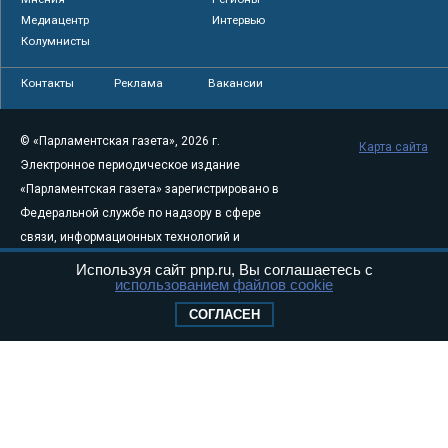
Медиацентр
Интервью
Колумнисты
Контакты
Реклама
Вакансии
© «Парламентская газета», 2026 г.
Карта сайта
Электронное периодическое издание
«Парламентская газета» зарегистрировано в
Федеральной службе по надзору в сфере
связи, информационных технологий и
массовых коммуникаций (Роскомнадзор) 05
Используя сайт pnp.ru, Вы соглашаетесь с
использованием файлов cookie
августа 2011 года. 18+
Свидетельство о регистрации Эл № ФС77-
СОГЛАСЕН
46097
Учредитель — АНО «Парламентская газета»
Исполняющий обязанности главного
редактора — Абдуллаев М.Р.
Тел.: +7 (495) 637–69–79 E-mail:
pg@pnp.ru