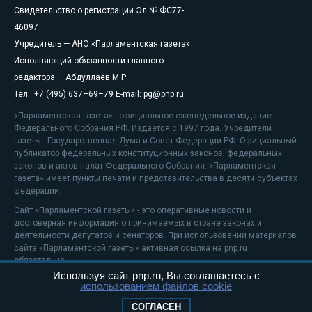
Свидетельство о регистрации Эл № ФС77-
46097
Учредитель — АНО «Парламентская газета»
Исполняющий обязанности главного
редактора — Абдуллаев М.Р.
Тел.: +7 (495) 637–69–79 E-mail:
pg@pnp.ru
«Парламентская газета» - официальное еженедельное издание
Федерального Собрания РФ. Издается с 1997 года. Учредители
газеты - Государственная Дума и Совет Федерации РФ. Официальный
публикатор федеральных конституционных законов, федеральных
законов и актов палат Федерального Собрания. «Парламентская
газета» имеет пункты печати и представительства в десяти субъектах
федерации.
Сайт «Парламентской газеты» - это оперативные новости и
достоверная информация о принимаемых в стране законах и
деятельности депутатов и сенаторов. При использовании материалов
сайта «Парламентской газеты» активная ссылка на pnp.ru
обязательна.
Используя сайт pnp.ru, Вы соглашаетесь с
На информационном ресурсе применяются
рекомендательные
использованием файлов cookie
технологии
Положение о защите персональных данных
СОГЛАСЕН