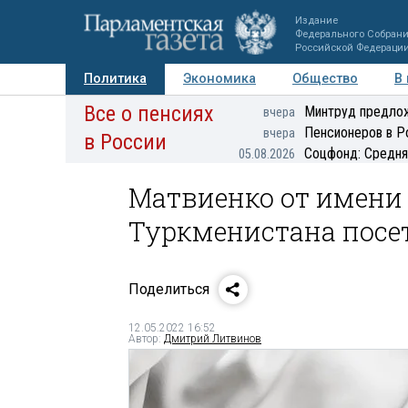
Издание
Федерального Собран
Российской Федераци
Политика
Экономика
Общество
В
Все о пенсиях
Фото
Авторы
Персоны
Мнения
Регионы
Минтруд предлож
вчера
Пенсионеров в Р
вчера
в России
Соцфонд: Средня
05.08.2026
Матвиенко от имени
Туркменистана посе
Поделиться
12.05.2022 16:52
Автор:
Дмитрий Литвинов