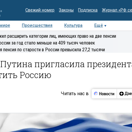
Свежий номер
Законы
Подписка
Журнал «РФ с
ия
и
 мире
Происшествия
Культура
Ещё
Медиацентр
Интервью
Колумнисты
Делова
ил расширить категории лиц, имеющих право на две пенсии
эксперт
оссии за год стало меньше на 409 тысяч человек
я пенсия по старости в России превысила 27,2 тысячи
 Путина пригласила президент
тить Россию
Читать нас в