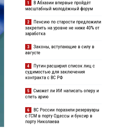
В Абхазии впервые пройдёт
1
масштабный молодёжный форум
Пенсию по старости предложили
2
закрепить на уровне не ниже 40% от
заработка
Законы, вступающие в силу в
3
августе
Путин расширил список лиц с
4
судимостью для заключения
контракта с ВС РФ
Сможет ли ИИ написать оперу и
5
спеть арию
ВС России поразили резервуары
6
с ГСМ в порту Одессы и буксир в
порту Николаева