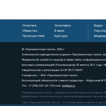
Политика
Экономика
Видео
Общество
В мире
Персон
Происшествия
Культура
Медиац
© «Парламентская газета», 2026 г.
Электронное периодическое издание «Парламентская газета» за
Федеральной службе по надзору в сфере связи, информационных
массовых коммуникаций (Роскомнадзор) 05 августа 2011 года. 1
Свидетельство о регистрации Эл № ФС77-46097
Учредитель — АНО «Парламентская газета»
Исполняющий обязанности главного редактора — Абдуллаев М.Р
Тел.: +7 (495) 637–69–79 E-mail:
pg@pnp.ru
«Парламентская газета» - официальное еженедельное издание Фе
федеральных конституционных законов, федеральных законов и а
Сайт «Парламентской газеты» - это оперативные новости и дост