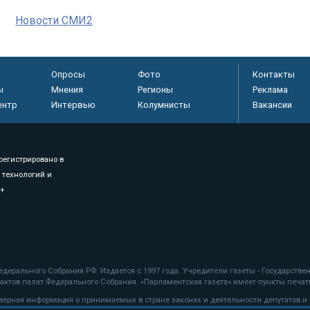
Новости СМИ2
Опросы
Фото
Контакты
ы
Мнения
Регионы
Реклама
ентр
Интервью
Колумнисты
Вакансии
регистрировано в
 технологий и
8+
.
дерального Собрания РФ. Издается с 1997 года. Учредители газеты - Государств
ктов палат Федерального Собрания. «Парламентская газета» имеет пункты печати
оверная информация о принимаемых в стране законах и деятельности депутатов и