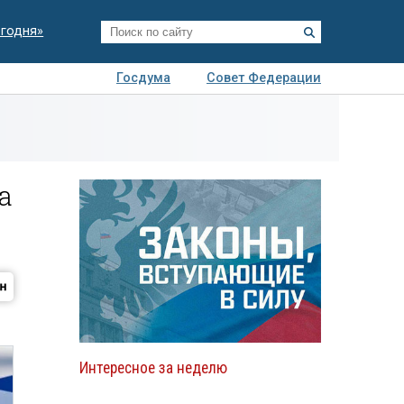
егодня»
Госдума
Совет Федерации
я
Авто
Недвижимость
Технологии
иза
а
Интересное за неделю