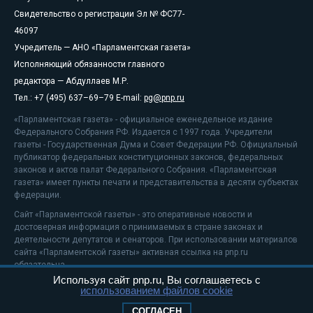
Свидетельство о регистрации Эл № ФС77-
46097
Учредитель — АНО «Парламентская газета»
Исполняющий обязанности главного
редактора — Абдуллаев М.Р.
Тел.: +7 (495) 637–69–79 E-mail:
pg@pnp.ru
«Парламентская газета» - официальное еженедельное издание
Федерального Собрания РФ. Издается с 1997 года. Учредители
газеты - Государственная Дума и Совет Федерации РФ. Официальный
публикатор федеральных конституционных законов, федеральных
законов и актов палат Федерального Собрания. «Парламентская
газета» имеет пункты печати и представительства в десяти субъектах
федерации.
Сайт «Парламентской газеты» - это оперативные новости и
достоверная информация о принимаемых в стране законах и
деятельности депутатов и сенаторов. При использовании материалов
сайта «Парламентской газеты» активная ссылка на pnp.ru
обязательна.
Используя сайт pnp.ru, Вы соглашаетесь с
На информационном ресурсе применяются
рекомендательные
использованием файлов cookie
технологии
Положение о защите персональных данных
СОГЛАСЕН