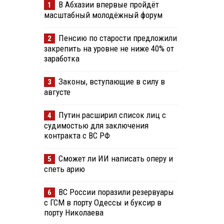
В Абхазии впервые пройдёт
1
масштабный молодёжный форум
Пенсию по старости предложили
2
закрепить на уровне не ниже 40% от
заработка
Законы, вступающие в силу в
3
августе
Путин расширил список лиц с
4
судимостью для заключения
контракта с ВС РФ
Сможет ли ИИ написать оперу и
5
спеть арию
ВС России поразили резервуары
6
с ГСМ в порту Одессы и буксир в
порту Николаева