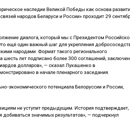
орическое наследие Великой Победы как основа развит
связей народов Беларуси и России» проходит 29 сентяб
олжение диалога, который мы с Президентом Российско
 Это ещё один важный шаг для укрепления добрососедст
скими народами. Формат такого регионального
а шесть лет подписано более 300 соглашений, заключе
иардов долларов», — сказал Лукашенко в
онстрировано в начале пленарного заседания.
ьно-экономического потенциала Белоруссии и России,
зициям не уступит предыдущим. История подтверждает,
я добиваться значимых результатов», — подчеркнул