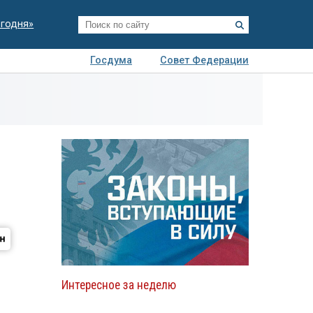
егодня»
Госдума
Совет Федерации
я
Авто
Недвижимость
Технологии
иза
Интересное за неделю