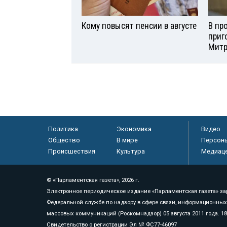
Кому повысят пенсии в августе
В пр
приг
Мит
Политика
Экономика
Видео
Общество
В мире
Персон
Происшествия
Культура
Медиац
© «Парламентская газета», 2026 г.
Электронное периодическое издание «Парламентская газета» за
Федеральной службе по надзору в сфере связи, информационных
массовых коммуникаций (Роскомнадзор) 05 августа 2011 года. 1
Свидетельство о регистрации Эл № ФС77-46097