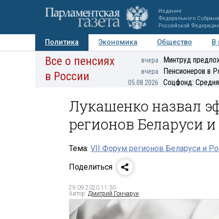
Издание
Федерального Собран
Российской Федераци
Политика
Экономика
Общество
В
Все о пенсиях
Фото
Авторы
Персоны
Мнения
Регионы
Минтруд предлож
вчера
Пенсионеров в Р
вчера
в России
Соцфонд: Средня
05.08.2026
Лукашенко назвал 
регионов Беларуси и
Тема:
VII Форум регионов Беларуси и Р
Поделиться
29.09.2020 11:30
Автор:
Дмитрий Гончарук