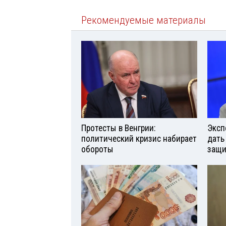
Рекомендуемые материалы
Протесты в Венгрии:
Эксп
политический кризис набирает
дать
обороты
защи