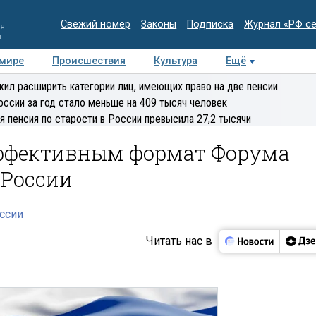
Свежий номер
Законы
Подписка
Журнал «РФ с
ия
и
 мире
Происшествия
Культура
Ещё
Медиацентр
Интервью
Колумнисты
Делова
ил расширить категории лиц, имеющих право на две пенсии
эксперт
оссии за год стало меньше на 409 тысяч человек
я пенсия по старости в России превысила 27,2 тысячи
эффективным формат Форума
 России
оссии
Читать нас в