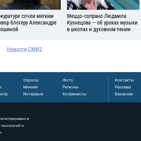
окуратуре сочли мягким
Меццо-сопрано Людмила
овор блогеру Александре
Кузнецова — об уроках музыки
рошиной
в школах и духовном пении
Новости СМИ2
Опросы
Фото
Контакты
ы
Мнения
Регионы
Реклама
ентр
Интервью
Колумнисты
Вакансии
регистрировано в
 технологий и
8+