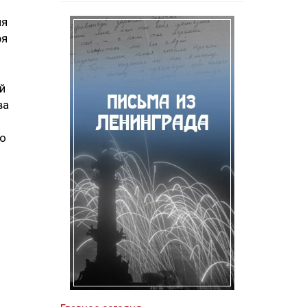
ия
ря
й
ва
но