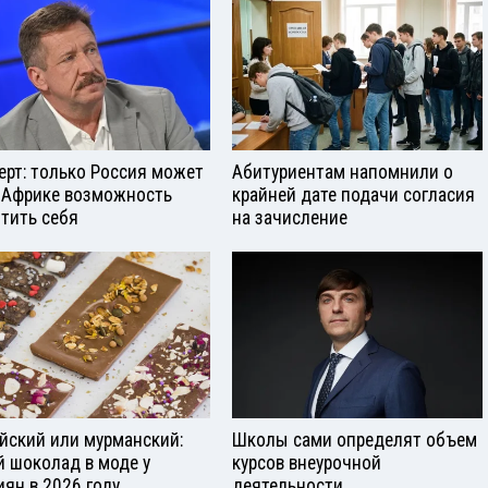
ерт: только Россия может
Абитуриентам напомнили о
 Африке возможность
крайней дате подачи согласия
тить себя
на зачисление
йский или мурманский:
Школы сами определят объем
й шоколад в моде у
курсов внеурочной
иян в 2026 году
деятельности