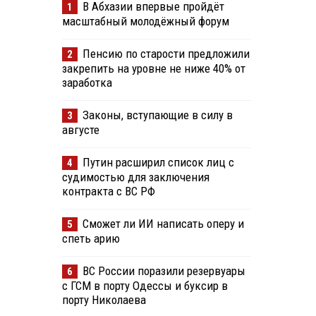
В Абхазии впервые пройдёт
1
масштабный молодёжный форум
Пенсию по старости предложили
2
закрепить на уровне не ниже 40% от
заработка
Законы, вступающие в силу в
3
августе
Путин расширил список лиц с
4
судимостью для заключения
контракта с ВС РФ
Сможет ли ИИ написать оперу и
5
спеть арию
ВС России поразили резервуары
6
с ГСМ в порту Одессы и буксир в
порту Николаева