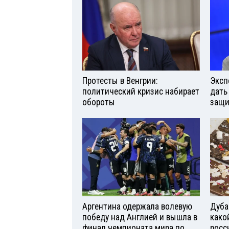
Протесты в Венгрии:
Эксп
политический кризис набирает
дать
обороты
защи
Аргентина одержала волевую
Дуба
победу над Англией и вышла в
како
финал чемпионата мира по
росс