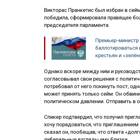
Викторас Пранкетис был избран в сейм
победила, сформировала правящее бол
председателя парламента.
Премьер-министр 
баллотироваться 
крестьян и «зелё
Однако вскоре между ним и руководств
согласовывал свои решения с политич
потребовал от него покинуть пост, одн
может принять только сейм. Он обвин
политическом давлении. Отправить в о
Спикер подтвердил, что получил пригл
хочу порадоваться, что приглашением 
сказал он, пообещав, что ответа «дол
либеральные взгляды ему близки.