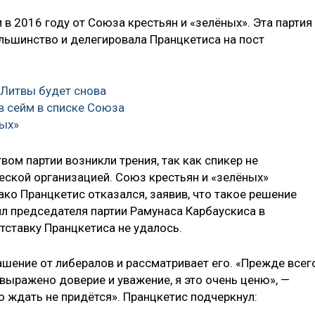
 в 2016 году от Союза крестьян и «зелёных». Эта партия
ьшинство и делегировала Пранцкетиса на пост
Литвы будет снова
в сейм в списке Союза
ных»
ом партии возникли трения, так как спикер не
еской организацией. Союз крестьян и «зелёных»
ако Пранцкетис отказался, заявив, что такое решение
ил председателя партии Рамунаса Карбаускиса в
тставку Пранцкетиса не удалось.
ашение от либералов и рассматривает его. «Прежде всего
выражено доверие и уважение, я это очень ценю», —
го ждать не придётся». Пранцкетис подчеркнул: