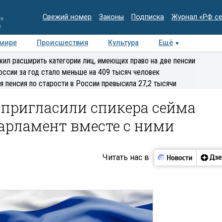
Свежий номер
Законы
Подписка
Журнал «РФ с
ия
и
 мире
Происшествия
Культура
Ещё
Медиацентр
Интервью
Колумнисты
Делова
ил расширить категории лиц, имеющих право на две пенсии
эксперт
оссии за год стало меньше на 409 тысяч человек
я пенсия по старости в России превысила 27,2 тысячи
 пригласили спикера сейма
арламент вместе с ними
Читать нас в