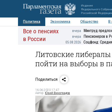
Издание
Федерального Собран
Российской Федераци
Политика
Экономика
Общество
В
Все о пенсиях
Фото
Авторы
Персоны
Мнения
Регионы
Минтруд предлож
вчера
Пенсионеров в Р
вчера
в России
Соцфонд: Средня
05.08.2026
Литовские либералы
пойти на выборы в п
Поделиться
16.06.2020 17:47
Автор:
Юрий Виноградов