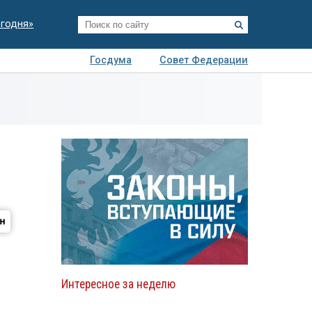
егодня»
Госдума
Совет Федерации
я
Авто
Недвижимость
Технологии
иза
Интересное за неделю