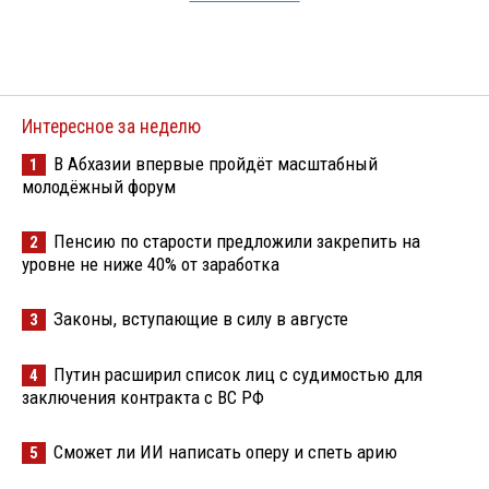
Интересное за неделю
В Абхазии впервые пройдёт масштабный
1
молодёжный форум
Пенсию по старости предложили закрепить на
2
уровне не ниже 40% от заработка
Законы, вступающие в силу в августе
3
Путин расширил список лиц с судимостью для
4
заключения контракта с ВС РФ
Сможет ли ИИ написать оперу и спеть арию
5