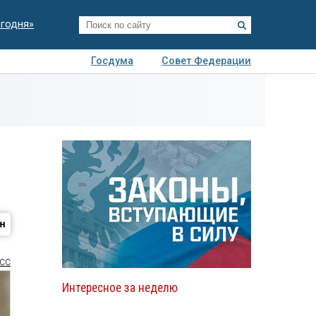
егодня»
Госдума
Совет Федерации
я
Авто
Недвижимость
Технологии
иза
СС
Интересное за неделю