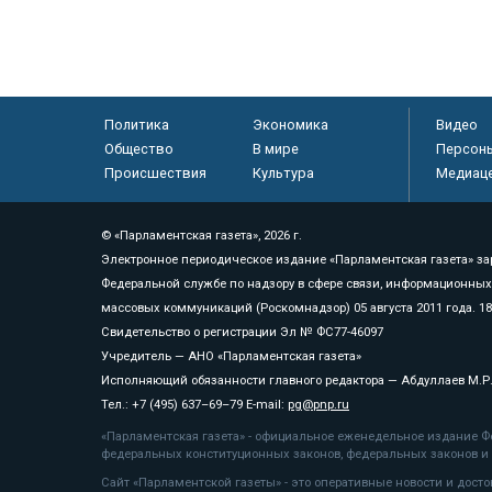
Политика
Экономика
Видео
Общество
В мире
Персон
Происшествия
Культура
Медиац
© «Парламентская газета», 2026 г.
Электронное периодическое издание «Парламентская газета» за
Федеральной службе по надзору в сфере связи, информационных
массовых коммуникаций (Роскомнадзор) 05 августа 2011 года. 1
Свидетельство о регистрации Эл № ФС77-46097
Учредитель — АНО «Парламентская газета»
Исполняющий обязанности главного редактора — Абдуллаев М.Р
Тел.: +7 (495) 637–69–79 E-mail:
pg@pnp.ru
«Парламентская газета» - официальное еженедельное издание Фе
федеральных конституционных законов, федеральных законов и а
Сайт «Парламентской газеты» - это оперативные новости и дост