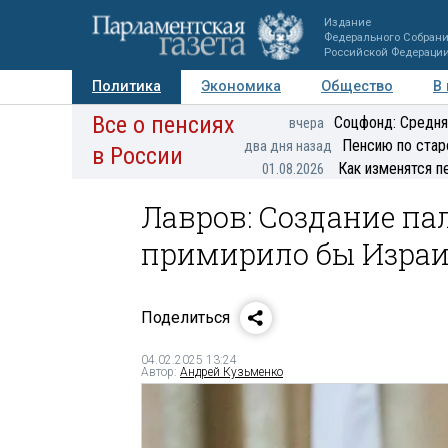
Издание
Федерального Собран
Российской Федераци
Политика
Экономика
Общество
В
Все о пенсиях
Фото
Авторы
Персоны
Мнения
Регионы
Соцфонд: Средня
вчера
Пенсию по стар
два дня назад
в России
Как изменятся п
01.08.2026
Лавров: Создание па
примирило бы Израи
Поделиться
04.02.2025 13:24
Автор:
Андрей Кузьменко