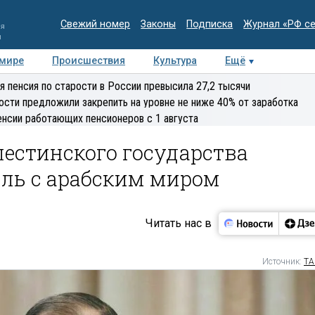
Свежий номер
Законы
Подписка
Журнал «РФ с
ия
и
 мире
Происшествия
Культура
Ещё
Медиацентр
Интервью
Колумнисты
Делова
я пенсия по старости в России превысила 27,2 тысячи
эксперт
ости предложили закрепить на уровне не ниже 40% от заработка
енсии работающих пенсионеров с 1 августа
лестинского государства
ль с арабским миром
Читать нас в
Источник:
ТА