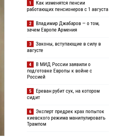
Как изменятся пенсии
1
работающих пенсионеров с 1 августа
Владимир Джабаров — о том,
2
зачем Европе Армения
Законы, вступающие в силу в
3
августе
В МИД России заявили о
4
подготовке Европы к войне с
Россией
Ереван рубит сук, на котором
5
сидит
Эксперт предрек крах попыток
6
киевского режима манипулировать
Трампом