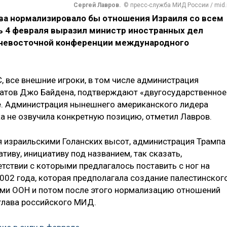
Сергей Лавров.
© пресс-служба МИД России / mid.
ва нормализировало бы отношения Израиля со всем
ь 4 февраля выразил министр иностранных дел
жневосточной конференции международного
, все внешние игроки, в том числе администрация
атов Джо Байдена, подтверждают «двугосударственное
е. Администрация нынешнего американского лидера
ка не озвучила конкретную позицию, отметил Лавров.
я израильскими Голанских высот, администрация Трампа
тиву, инициативу под названием, так сказать,
тствии с которыми предлагалось поставить с ног на
002 года, которая предполагала создание палестинског
ями ООН и потом после этого нормализацию отношений
 глава российского МИД.