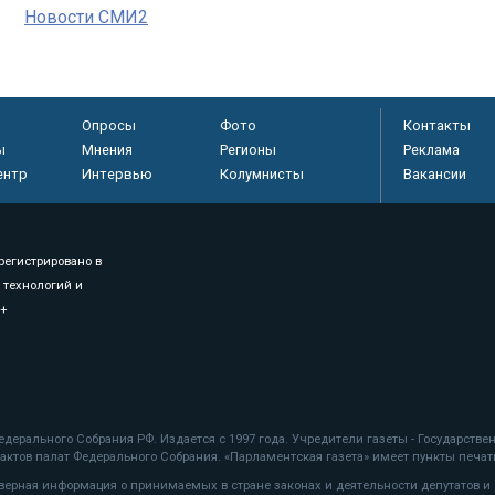
Новости СМИ2
Опросы
Фото
Контакты
ы
Мнения
Регионы
Реклама
ентр
Интервью
Колумнисты
Вакансии
регистрировано в
 технологий и
8+
.
дерального Собрания РФ. Издается с 1997 года. Учредители газеты - Государств
ктов палат Федерального Собрания. «Парламентская газета» имеет пункты печати
оверная информация о принимаемых в стране законах и деятельности депутатов и