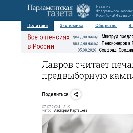
Издание
Федерального Собран
Российской Федераци
Политика
Экономика
Общество
В
Все о пенсиях
Фото
Авторы
Персоны
Мнения
Регионы
Минтруд предло
два дня назад
Пенсионеров в 
два дня назад
в России
Соцфонд: Средня
05.08.2026
Лавров считает печ
предвыборную камп
Поделиться
07.07.2024 13:19
Автор:
Виктория Карташева