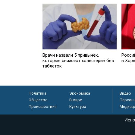
Врачи назвали 5 привычек,
Росси
которые снижают холестерин без
в Хор
таблеток
Политика
Экономика
Видео
Общество
В мире
Персон
Происшествия
Культура
Медиац
Испо
© «Парламентская газета», 2026 г.
Электронное периодическое издание «Парламентская газета» за