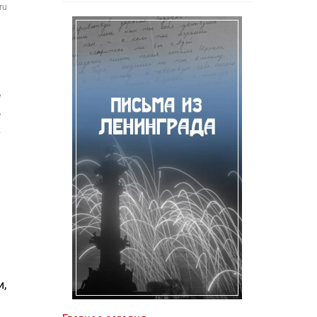
ru
е
в
а
и,