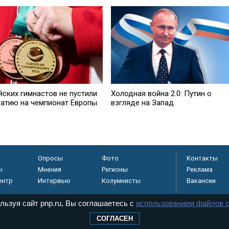
йских гимнастов не пустили
Холодная война 2.0: Путин о
ватию на чемпионат Европы
взгляде на Запад
Опросы
Фото
Контакты
ы
Мнения
Регионы
Реклама
ентр
Интервью
Колумнисты
Вакансии
льзуя сайт pnp.ru, Вы соглашаетесь с
использованием файлов c
СОГЛАСЕН
регистрировано в