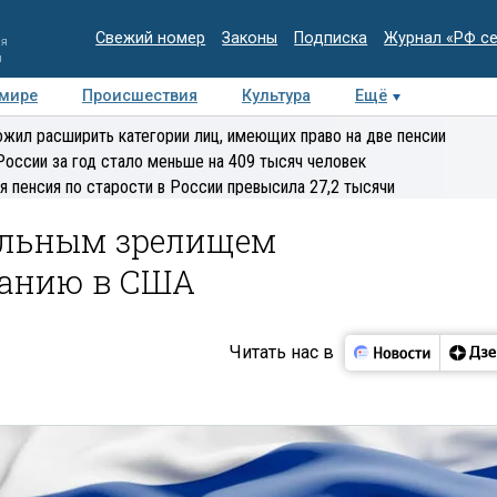
Свежий номер
Законы
Подписка
Журнал «РФ с
ия
и
 мире
Происшествия
Культура
Ещё
Медиацентр
Интервью
Колумнисты
Делова
жил расширить категории лиц, имеющих право на две пенсии
эксперт
России за год стало меньше на 409 тысяч человек
я пенсия по старости в России превысила 27,2 тысячи
альным зрелищем
анию в США
Читать нас в