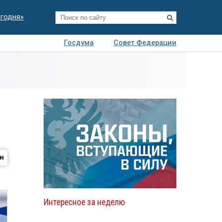
егодня»
Госдума
Совет Федерации
я
Авто
Недвижимость
Технологии
иза
Интересное за неделю