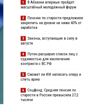
В Абхазии впервые пройдёт
1
масштабный молодёжный форум
Пенсию по старости предложили
2
закрепить на уровне не ниже 40% от
заработка
Законы, вступающие в силу в
3
августе
Путин расширил список лиц с
4
судимостью для заключения
контракта с ВС РФ
Сможет ли ИИ написать оперу и
5
спеть арию
Соцфонд: Средняя пенсия по
6
старости в России превысила 27,2
тысячи