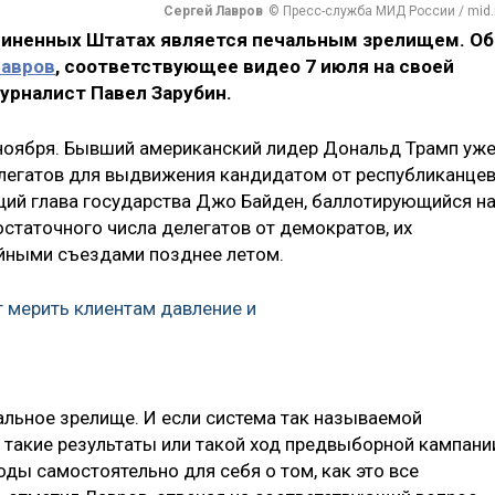
Сергей Лавров
© Пресс-служба МИД России / mid.
диненных Штатах является печальным зрелищем. Об
Лавров
, соответствующее видео 7 июля на своей
урналист Павел Зарубин.
ноября. Бывший американский лидер Дональд Трамп уж
елегатов для выдвижения кандидатом от республиканце
щий глава государства Джо Байден, баллотирующийся н
статочного числа делегатов от демократов, их
йными съездами позднее летом.
 мерить клиентам давление и
чальное зрелище. И если система так называемой
такие результаты или такой ход предвыборной кампани
ды самостоятельно для себя о том, как это все