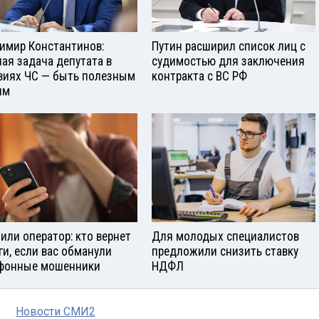
имир Константинов:
Путин расширил список лиц с
ная задача депутата в
судимостью для заключения
виях ЧС — быть полезным
контракта с ВС РФ
ям
 или оператор: кто вернет
Для молодых специалистов
ги, если вас обманули
предложили снизить ставку
фонные мошенники
НДФЛ
Новости СМИ2