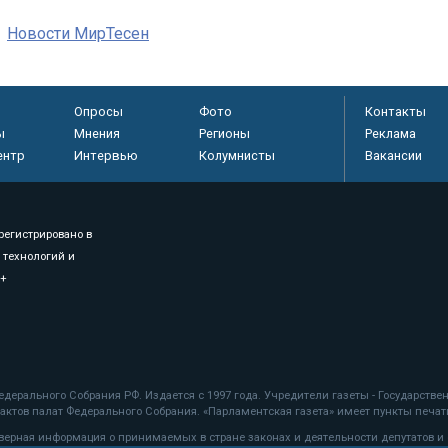
Новости МирТесен
Опросы
Фото
Контакты
ы
Мнения
Регионы
Реклама
ентр
Интервью
Колумнисты
Вакансии
регистрировано в
 технологий и
8+
.
дерального Собрания РФ. Издается с 1997 года. Учредители газеты - Государств
ктов палат Федерального Собрания. «Парламентская газета» имеет пункты печати
оверная информация о принимаемых в стране законах и деятельности депутатов и