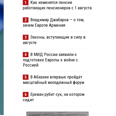
Как изменятся пенсии
1
работающих пенсионеров с 1 августа
Владимир Джабаров — о том,
2
зачем Европе Армения
Законы, вступающие в силу в
3
августе
В МИД России заявили о
4
подготовке Европы к войне с
Россией
В Абхазии впервые пройдёт
5
масштабный молодёжный форум
Ереван рубит сук, на котором
6
сидит