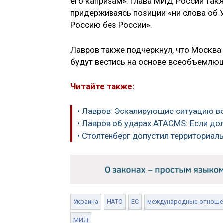
его капризам». Глава МИД России так
придерживаясь позиции «ни слова об 
Россию без России».
Лавров также подчеркнул, что Москва 
будут вестись на основе всеобъемлющ
Читайте также:
• Лавров: Эскалирующие ситуацию в
• Лавров об ударах ATACMS: Если до
• Столтенберг допустил территориал
Украина
НАТО
ЕС
международные отноше
МИД