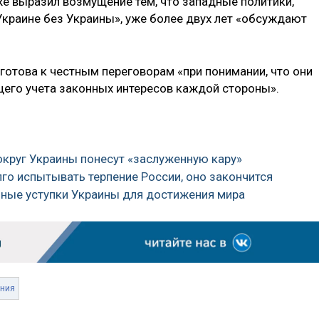
же выразил возмущение тем, что западные политики,
Украине без Украины», уже более двух лет «обсуждают
готова к честным переговорам «при понимании, что они
его учета законных интересов каждой стороны».
округ Украины понесут «заслуженную кару»
лго испытывать терпение России, оно закончится
ьные уступки Украины для достижения мира
ния