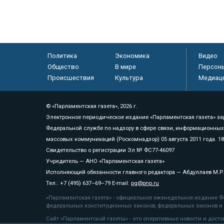
Политика
Экономика
Видео
Общество
В мире
Персон
Происшествия
Культура
Медиац
© «Парламентская газета», 2026 г.
Электронное периодическое издание «Парламентская газета» за
Федеральной службе по надзору в сфере связи, информационных
массовых коммуникаций (Роскомнадзор) 05 августа 2011 года. 1
Свидетельство о регистрации Эл № ФС77-46097
Учредитель — АНО «Парламентская газета»
Исполняющий обязанности главного редактора — Абдуллаев М.Р
Тел.: +7 (495) 637–69–79 E-mail:
pg@pnp.ru
«Парламентская газета» - официальное еженедельное издание Фе
федеральных конституционных законов, федеральных законов и а
Сайт «Парламентской газеты» - это оперативные новости и дост