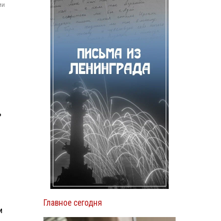
ии
ь
Главное сегодня
м