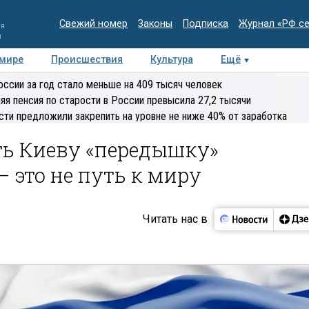
Свежий номер
Законы
Подписка
Журнал «РФ с
ия
и
 мире
Происшествия
Культура
Ещё
Медиацентр
Интервью
Колумнисты
Делова
оссии за год стало меньше на 409 тысяч человек
эксперт
яя пенсия по старости в России превысила 27,2 тысячи
сти предложили закрепить на уровне не ниже 40% от заработка
ть Киеву «передышку»
 это не путь к миру
Читать нас в