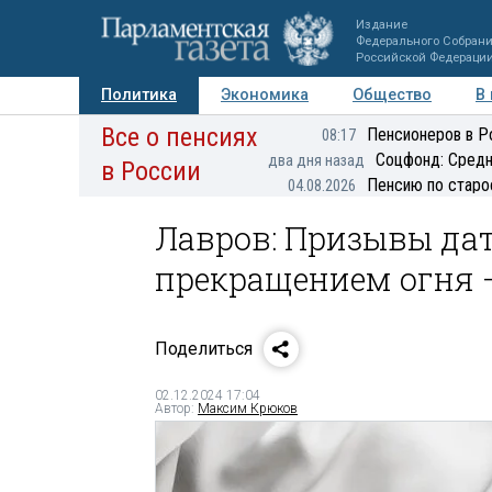
Издание
Федерального Собран
Российской Федераци
Политика
Экономика
Общество
В
Все о пенсиях
Фото
Авторы
Персоны
Мнения
Регионы
Пенсионеров в Р
08:17
Соцфонд: Средн
два дня назад
в России
Пенсию по старо
04.08.2026
Лавров: Призывы да
прекращением огня —
Поделиться
02.12.2024 17:04
Автор:
Максим Крюков