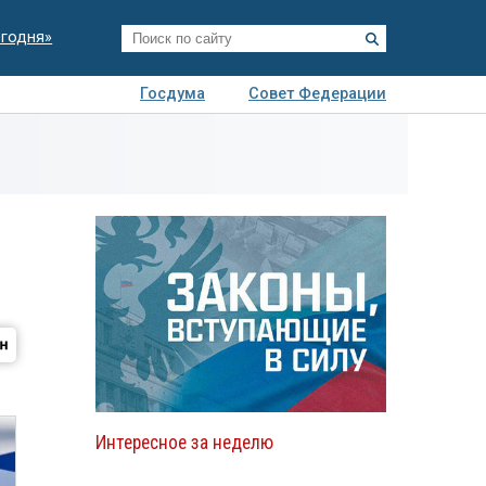
егодня»
Госдума
Совет Федерации
я
Авто
Недвижимость
Технологии
иза
Интересное за неделю