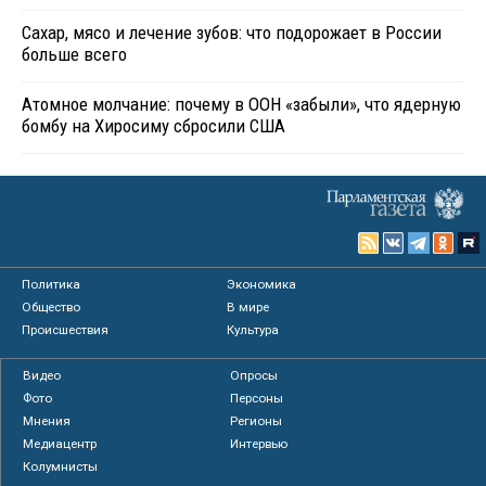
Сахар, мясо и лечение зубов: что подорожает в России
больше всего
Атомное молчание: почему в ООН «забыли», что ядерную
бомбу на Хиросиму сбросили США
Политика
Экономика
Общество
В мире
Происшествия
Культура
Видео
Опросы
Фото
Персоны
Мнения
Регионы
Медиацентр
Интервью
Колумнисты