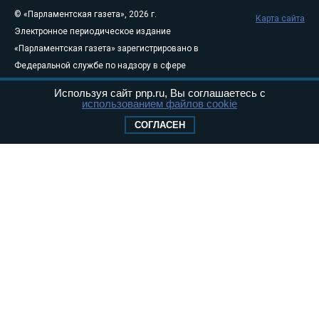
© «Парламентская газета», 2026 г.
Карта сайта
Электронное периодическое издание
«Парламентская газета» зарегистрировано в
Федеральной службе по надзору в сфере
связи, информационных технологий и
Используя сайт pnp.ru, Вы соглашаетесь с
массовых коммуникаций (Роскомнадзор) 05
использованием файлов cookie
августа 2011 года. 18+
СОГЛАСЕН
Свидетельство о регистрации Эл № ФС77-
46097
Учредитель — АНО «Парламентская газета»
Исполняющий обязанности главного
редактора — Абдуллаев М.Р.
Тел.: +7 (495) 637–69–79 E-mail:
pg@pnp.ru
«Парламентская газета» - официальное еженедельное издание
Федерального Собрания РФ. Издается с 1997 года. Учредители
газеты - Государственная Дума и Совет Федерации РФ. Официальный
публикатор федеральных конституционных законов, федеральных
законов и актов палат Федерального Собрания. «Парламентская
газета» имеет пункты печати и представительства в десяти субъектах
федерации.