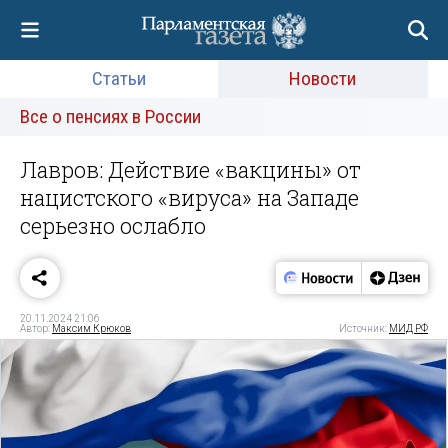
Статьи
Новости
Все о пенсиях в России
Лавров: Действие «вакцины» от
нацистского «вируса» на Западе
серьезно ослабло
20.11.2024 21:06
Автор:
Максим Крюков
Источник:
МИД РФ