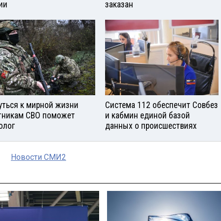
ии
заказан
уться к мирной жизни
Система 112 обеспечит Совбез
тникам СВО поможет
и кабмин единой базой
олог
данных о происшествиях
Новости СМИ2