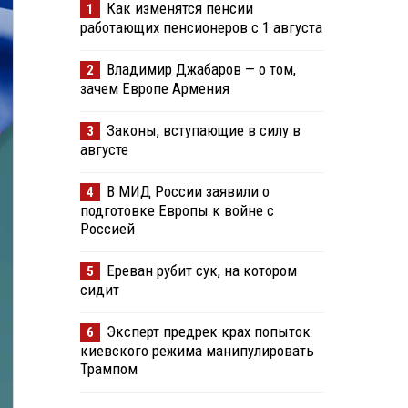
Как изменятся пенсии
1
работающих пенсионеров с 1 августа
Владимир Джабаров — о том,
2
зачем Европе Армения
Законы, вступающие в силу в
3
августе
В МИД России заявили о
4
подготовке Европы к войне с
Россией
Ереван рубит сук, на котором
5
сидит
Эксперт предрек крах попыток
6
киевского режима манипулировать
Трампом