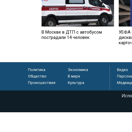
В Москве в ДТП с автобусом
УЕФА 
пострадали 14 человек
дискв
карто
Политика
Экономика
Видео
Общество
В мире
Персон
Происшествия
Культура
Медиац
Испо
© «Парламентская газета», 2026 г.
Электронное периодическое издание «Парламентская газета» за
Федеральной службе по надзору в сфере связи, информационных
массовых коммуникаций (Роскомнадзор) 05 августа 2011 года. 1
Свидетельство о регистрации Эл № ФС77-46097
Учредитель — АНО «Парламентская газета»