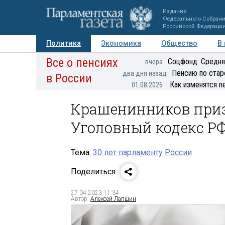
Издание
Федерального Собран
Российской Федераци
Политика
Экономика
Общество
В
Все о пенсиях
Фото
Авторы
Персоны
Мнения
Регионы
Соцфонд: Средня
вчера
Пенсию по стар
два дня назад
в России
Как изменятся п
01.08.2026
Крашенинников приз
Уголовный кодекс Р
Тема:
30 лет парламенту России
Поделиться
27.04.2023 11:34
Автор:
Алексей Лапшин