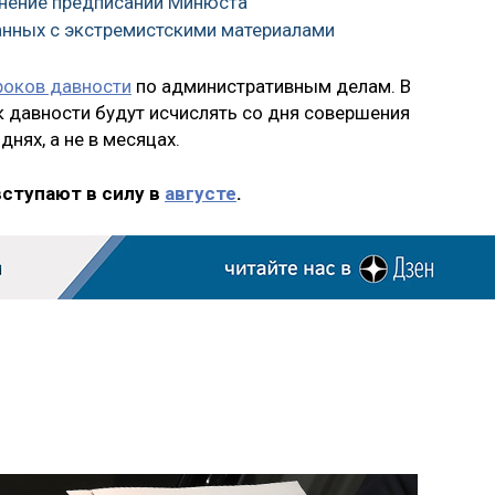
лнение предписаний Минюста
анных с экстремистскими материалами
роков давности
по административным делам. В
к давности будут исчислять со дня совершения
нях, а не в месяцах.
вступают в силу в
августе
.