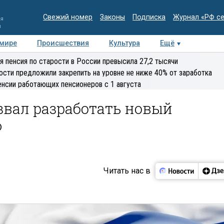
Свежий номер
Законы
Подписка
Журнал «РФ с
ия
и
 мире
Происшествия
Культура
Ещё
Медиацентр
Интервью
Колумнисты
Делова
я пенсия по старости в России превысила 27,2 тысячи
эксперт
ости предложили закрепить на уровне не ниже 40% от заработка
енсии работающих пенсионеров с 1 августа
вал разработать новый
Ф
Читать нас в