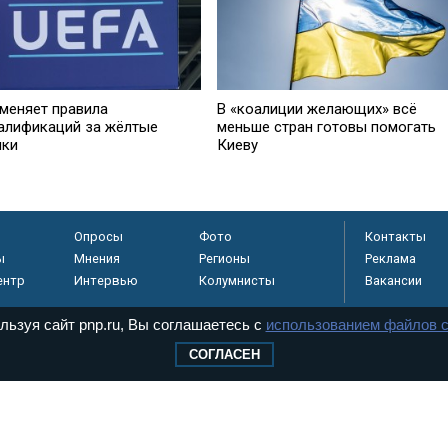
меняет правила
В «коалиции желающих» всё
алификаций за жёлтые
меньше стран готовы помогать
чки
Киеву
Опросы
Фото
Контакты
ы
Мнения
Регионы
Реклама
ентр
Интервью
Колумнисты
Вакансии
льзуя сайт pnp.ru, Вы соглашаетесь с
использованием файлов c
СОГЛАСЕН
регистрировано в
 технологий и
8+