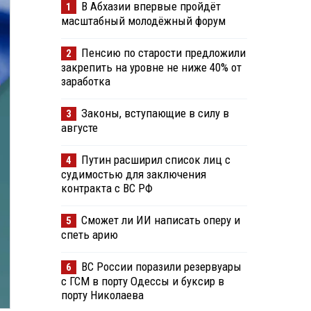
В Абхазии впервые пройдёт
1
масштабный молодёжный форум
Пенсию по старости предложили
2
закрепить на уровне не ниже 40% от
заработка
Законы, вступающие в силу в
3
августе
Путин расширил список лиц с
4
судимостью для заключения
контракта с ВС РФ
Сможет ли ИИ написать оперу и
5
спеть арию
ВС России поразили резервуары
6
с ГСМ в порту Одессы и буксир в
порту Николаева