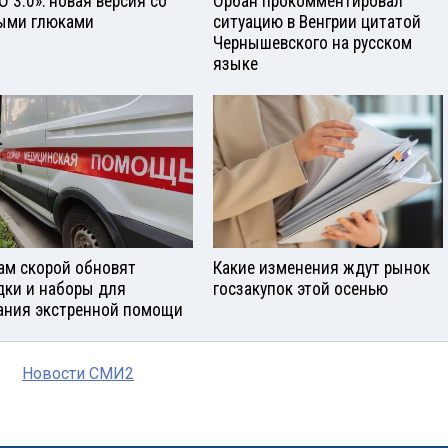
О 3.0»: новая версия со
Орбан прокомментировал
ыми глюками
ситуацию в Венгрии цитатой
Чернышевского на русском
языке
ам скорой обновят
Какие изменения ждут рынок
дки и наборы для
госзакупок этой осенью
ания экстренной помощи
Новости СМИ2