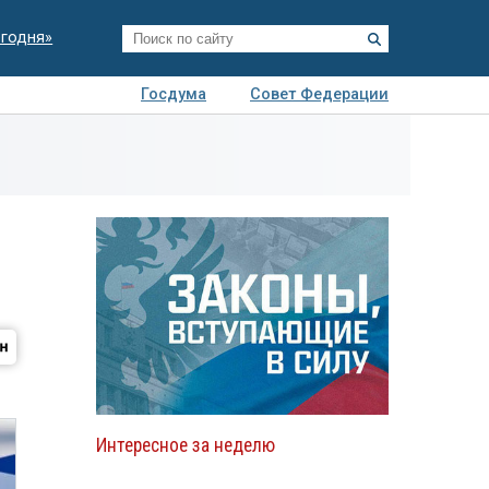
егодня»
Госдума
Совет Федерации
я
Авто
Недвижимость
Технологии
иза
Интересное за неделю