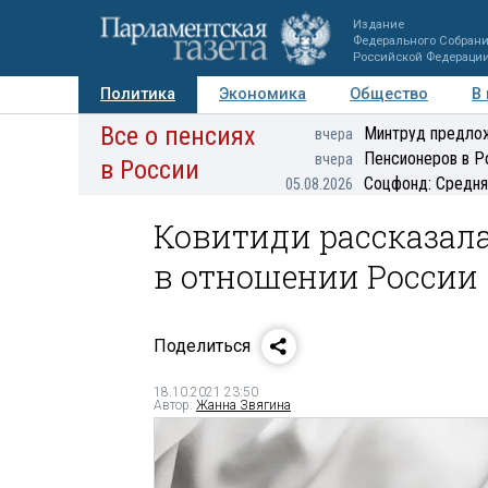
Издание
Федерального Собран
Российской Федераци
Политика
Экономика
Общество
В
Все о пенсиях
Фото
Авторы
Персоны
Мнения
Регионы
Минтруд предлож
вчера
Пенсионеров в Р
вчера
в России
Соцфонд: Средня
05.08.2026
Ковитиди рассказал
в отношении России
Поделиться
18.10.2021 23:50
Автор:
Жанна Звягина