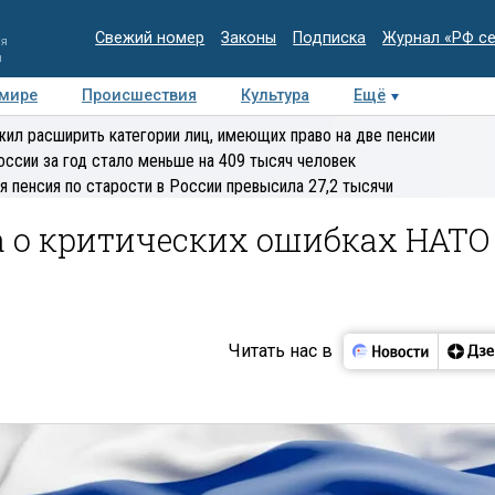
Свежий номер
Законы
Подписка
Журнал «РФ с
ия
и
 мире
Происшествия
Культура
Ещё
Медиацентр
Интервью
Колумнисты
Делова
ил расширить категории лиц, имеющих право на две пенсии
эксперт
оссии за год стало меньше на 409 тысяч человек
я пенсия по старости в России превысила 27,2 тысячи
а о критических ошибках НАТО
Читать нас в