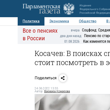
Издание
Федерального Собран
Российской Федераци
Политика
Экономика
Общество
В
Все о пенсиях
Фото
Авторы
Персоны
Мнения
Регионы
Соцфонд: Средня
вчера
Пенсию по стар
два дня назад
в России
Как изменятся п
01.08.2026
Косачев: В поисках 
стоит посмотреть в 
Поделиться
24.06.2022 13:55
Автор:
Варвара Комарова