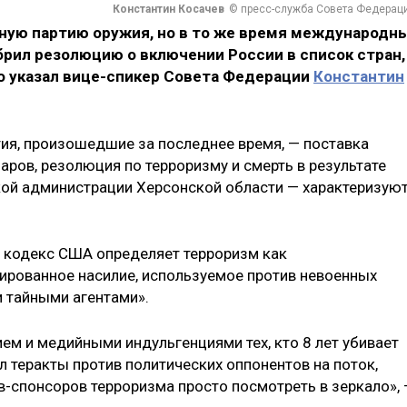
Константин Косачев
© пресс-служба Совета Федерац
ную партию оружия, но в то же время международн
рил резолюцию о включении России в список стран,
 указал вице-спикер Совета Федерации
Константин
тия, произошедшие за последнее время, — поставка
ров, резолюция по терроризму и смерть в результате
кой администрации Херсонской области — характеризую
й кодекс США определяет терроризм как
ированное насилие, используемое против невоенных
 тайными агентами».
ем и медийными индульгенциями тех, кто 8 лет убивает
 теракты против политических оппонентов на поток,
-спонсоров терроризма просто посмотреть в зеркало»,