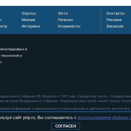
Опросы
Фото
Контакты
ы
Мнения
Регионы
Реклама
ентр
Интервью
Колумнисты
Вакансии
регистрировано в
 технологий и
8+
.
дерального Собрания РФ. Издается с 1997 года. Учредители газеты - Государств
ктов палат Федерального Собрания. «Парламентская газета» имеет пункты печати
оверная информация о принимаемых в стране законах и деятельности депутатов и
льзуя сайт pnp.ru, Вы соглашаетесь с
использованием файлов c
ехнологии
СОГЛАСЕН