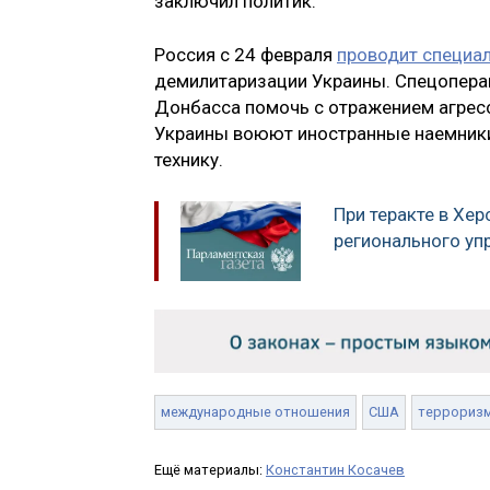
заключил политик.
Россия с 24 февраля
проводит специа
демилитаризации Украины. Спецоперац
Донбасса помочь с отражением агресс
Украины воюют иностранные наемники,
технику.
При теракте в Хер
регионального уп
международные отношения
США
террориз
Ещё материалы:
Константин Косачев