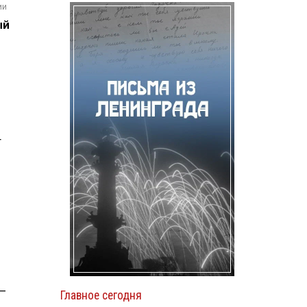
ии
ый
т
 —
Главное сегодня