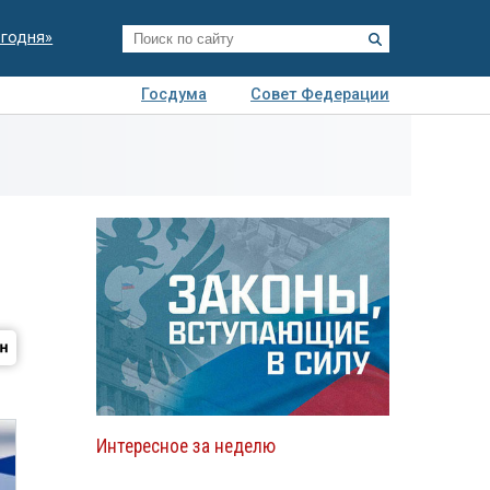
егодня»
Госдума
Совет Федерации
я
Авто
Недвижимость
Технологии
иза
Интересное за неделю