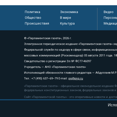
Политика
Экономика
Видео
Общество
В мире
Персон
Происшествия
Культура
Медиац
© «Парламентская газета», 2026 г.
Электронное периодическое издание «Парламентская газета» за
Федеральной службе по надзору в сфере связи, информационных
массовых коммуникаций (Роскомнадзор) 05 августа 2011 года. 1
Свидетельство о регистрации Эл № ФС77-46097
Учредитель — АНО «Парламентская газета»
Исполняющий обязанности главного редактора — Абдуллаев М.Р
Тел.: +7 (495) 637–69–79 E-mail:
pg@pnp.ru
«Парламентская газета» - официальное еженедельное издание Фе
федеральных конституционных законов, федеральных законов и а
Сайт «Парламентской газеты» - это оперативные новости и дост
«Парламентской газеты» активная ссылка на pnp.ru обязательна.
Испо
На информационном ресурсе применяются
рекомендательные т
Положение о защите персональных данных