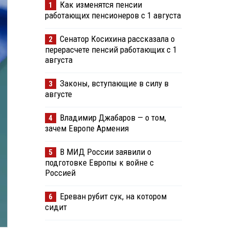
Как изменятся пенсии
1
работающих пенсионеров с 1 августа
Сенатор Косихина рассказала о
2
перерасчете пенсий работающих с 1
августа
Законы, вступающие в силу в
3
августе
Владимир Джабаров — о том,
4
зачем Европе Армения
В МИД России заявили о
5
подготовке Европы к войне с
Россией
Ереван рубит сук, на котором
6
сидит