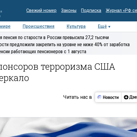
Свежий номер
Законы
Подписка
Журнал «РФ с
ия
и
 мире
Происшествия
Культура
Ещё
Медиацентр
Интервью
Колумнисты
Делова
я пенсия по старости в России превысила 27,2 тысячи
эксперт
ости предложили закрепить на уровне не ниже 40% от заработка
енсии работающих пенсионеров с 1 августа
спонсоров терроризма США
зеркало
Читать нас в