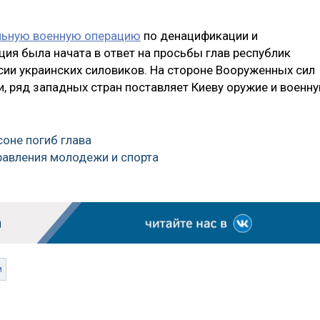
льную военную операцию
по денацификации и
ия была начата в ответ на просьбы глав республик
ии украинских силовиков. На стороне Вооруженных сил
 ряд западных стран поставляет Киеву оружие и военн
соне погиб глава
равления молодежи и спорта
м