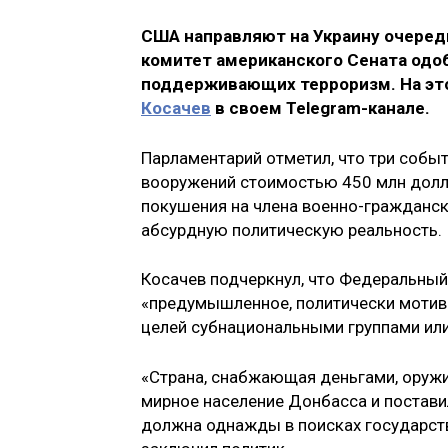
США направляют на Украину очеред
комитет американского Сената одоб
поддерживающих терроризм. На это
Косачев
в своем Telegram-канале.
Парламентарий отметил, что три собы
вооружений стоимостью 450 млн долла
покушения на члена военно-гражданс
абсурдную политическую реальность.
Косачев подчеркнул, что Федеральны
«предумышленное, политически мотив
целей субнациональными группами или
«Страна, снабжающая деньгами, оружи
мирное население Донбасса и поставил
должна однажды в поисках государств