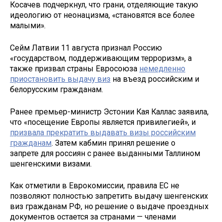
Косачев подчеркнул, что грани, отделяющие такую
идеологию от неонацизма, «становятся все более
малыми».
Сейм Латвии 11 августа признал Россию
«государством, поддерживающим терроризм», а
также призвал страны Евросоюза
немедленно
приостановить выдачу виз
на въезд российским и
белорусским гражданам.
Ранее премьер-министр Эстонии Кая Каллас заявила,
что «посещение Европы является привилегией», и
призвала прекратить выдавать визы российским
гражданам
. Затем кабмин принял решение о
запрете для россиян с ранее выданными Таллином
шенгенскими визами.
Как отметили в Еврокомиссии, правила ЕС не
позволяют полностью запретить выдачу шенгенских
виз гражданам РФ, но решение о выдаче проездных
документов остается за странами — членами