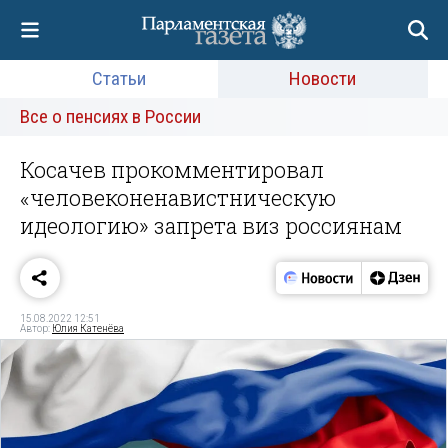
Статьи
Новости
Все о пенсиях в России
Косачев прокомментировал
«человеконенавистническую
идеологию» запрета виз россиянам
15.08.2022 12:51
Автор:
Юлия Катенёва