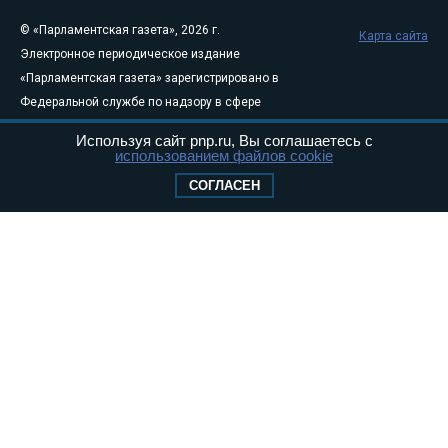
© «Парламентская газета», 2026 г.
Карта сайта
Электронное периодическое издание
«Парламентская газета» зарегистрировано в
Федеральной службе по надзору в сфере
связи, информационных технологий и
Используя сайт pnp.ru, Вы соглашаетесь с
массовых коммуникаций (Роскомнадзор) 05
использованием файлов cookie
августа 2011 года. 18+
СОГЛАСЕН
Свидетельство о регистрации Эл № ФС77-
46097
Учредитель — АНО «Парламентская газета»
Исполняющий обязанности главного
редактора — Абдуллаев М.Р.
Тел.: +7 (495) 637–69–79 E-mail:
pg@pnp.ru
«Парламентская газета» - официальное еженедельное издание
Федерального Собрания РФ. Издается с 1997 года. Учредители
газеты - Государственная Дума и Совет Федерации РФ. Официальный
публикатор федеральных конституционных законов, федеральных
законов и актов палат Федерального Собрания. «Парламентская
газета» имеет пункты печати и представительства в десяти субъектах