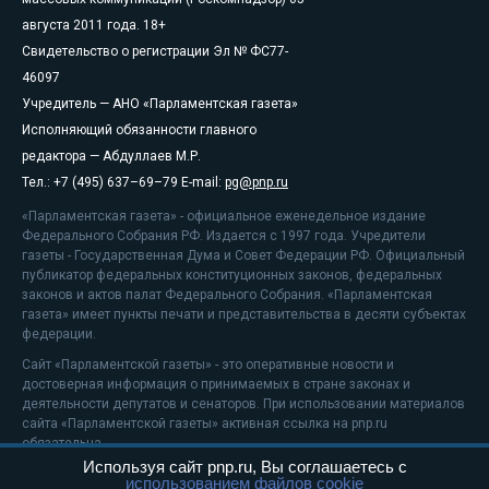
августа 2011 года. 18+
Свидетельство о регистрации Эл № ФС77-
46097
Учредитель — АНО «Парламентская газета»
Исполняющий обязанности главного
редактора — Абдуллаев М.Р.
Тел.: +7 (495) 637–69–79 E-mail:
pg@pnp.ru
«Парламентская газета» - официальное еженедельное издание
Федерального Собрания РФ. Издается с 1997 года. Учредители
газеты - Государственная Дума и Совет Федерации РФ. Официальный
публикатор федеральных конституционных законов, федеральных
законов и актов палат Федерального Собрания. «Парламентская
газета» имеет пункты печати и представительства в десяти субъектах
федерации.
Сайт «Парламентской газеты» - это оперативные новости и
достоверная информация о принимаемых в стране законах и
деятельности депутатов и сенаторов. При использовании материалов
сайта «Парламентской газеты» активная ссылка на pnp.ru
обязательна.
Используя сайт pnp.ru, Вы соглашаетесь с
На информационном ресурсе применяются
рекомендательные
использованием файлов cookie