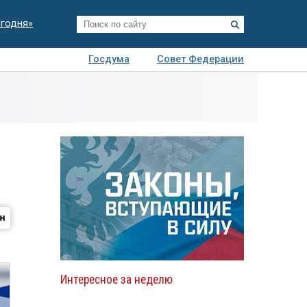
егодня»
Госдума
Совет Федерации
я
Авто
Недвижимость
Технологии
иза
Интересное за неделю