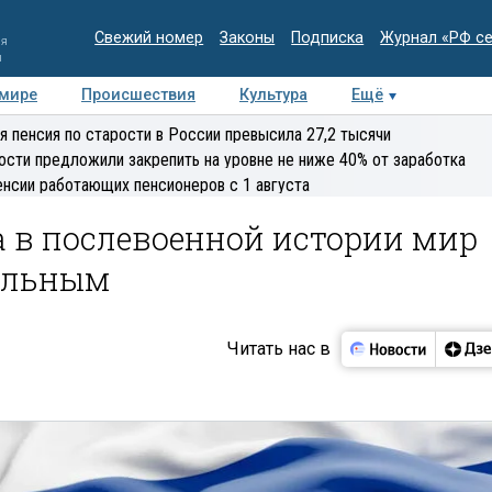
Свежий номер
Законы
Подписка
Журнал «РФ с
ия
и
 мире
Происшествия
Культура
Ещё
Медиацентр
Интервью
Колумнисты
Делова
я пенсия по старости в России превысила 27,2 тысячи
эксперт
ости предложили закрепить на уровне не ниже 40% от заработка
енсии работающих пенсионеров с 1 августа
а в послевоенной истории мир
бильным
Читать нас в