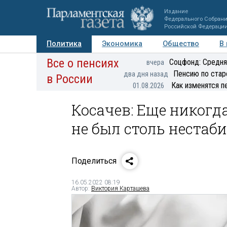
Издание
Федерального Собран
Российской Федераци
Политика
Экономика
Общество
В
Все о пенсиях
Фото
Авторы
Персоны
Мнения
Регионы
Соцфонд: Средня
вчера
Пенсию по стар
два дня назад
в России
Как изменятся п
01.08.2026
Косачев: Еще никогд
не был столь неста
Поделиться
16.05.2022 08:19
Автор:
Виктория Карташева