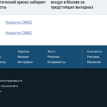
тический кризис набирает
воздух в Москве на
оты
предстоящих выходных
Новости СМИ2
Новости СМИ2
Опросы
Фото
Контакты
ы
Мнения
Регионы
Реклама
ентр
Интервью
Колумнисты
Вакансии
регистрировано в
 технологий и
8+