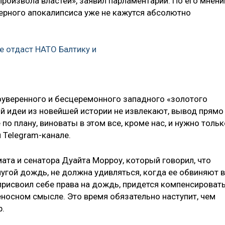
роизвола властей», заявил парламентарий. По его мнени
ерного апокалипсиса уже не кажутся абсолютно
е отдаст НАТО Балтику и
оуверенного и бесцеремонного западного «золотого
й идеи из новейшей истории не извлекают, вывод прямо
по плану, виноваты в этом все, кроме нас, и нужно тольк
 Telegram-канале.
ата и сенатора Дуайта Морроу, который говорил, что
лугой дождь, не должна удивляться, когда ее обвиняют в
о присвоил себе права на дождь, придется компенсироват
реносном смысле. Это время обязательно наступит, чем
р.