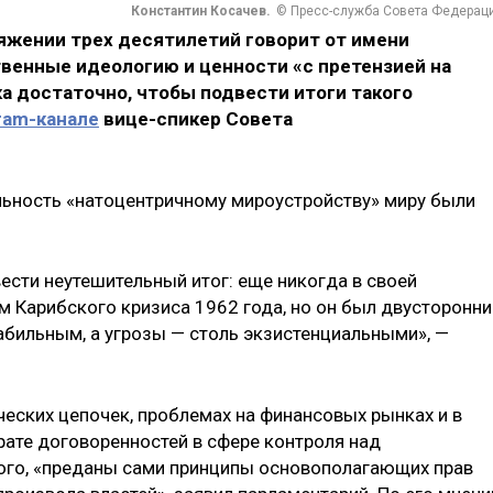
Константин Косачев.
© Пресс-служба Совета Федерац
яжении трех десятилетий говорит от имени
твенные идеологию и ценности «с претензией на
ка достаточно, чтобы подвести итоги такого
ram-канале
вице-спикер Совета
яльность «натоцентричному мироустройству» миру были
ести неутешительный итог: еще никогда в своей
м Карибского кризиса 1962 года, но он был двусторонн
абильным, а угрозы — столь экзистенциальными», —
еских цепочек, проблемах на финансовых рынках и в
рате договоренностей в сфере контроля над
того, «преданы сами принципы основополагающих прав