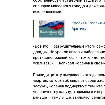
собственности и судебной защиты от п
сценарии массового голода и даже яд
исключенными.
Косачев: Россия н
Арктику
«Все это — разрушительные итоги сам
дождя». Но уроков авторы либерально
противоположный: если что-то идет не 
усиливать», — написал Косачев в своем
Приведя цитату американского диплом
«партия, которая объявляет своей зас
засухе», Косачев подчеркнул: тем, кт
человечеству засуху, в прямом и в пе
раньше — тем лучше, заключил сенато