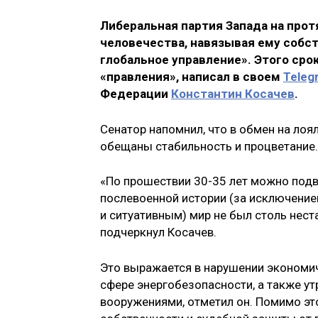
Либеральная партия Запада на прот
человечества, навязывая ему собс
глобальное управление». Этого сро
«правления», написал в своем
Teleg
Федерации
Константин Косачев
.
Сенатор напомнил, что в обмен на ло
обещаны стабильность и процветание.
«По прошествии 30-35 лет можно подв
послевоенной истории (за исключение
и ситуативным) мир не был столь нест
подчеркнул Косачев.
Это выражается в нарушении экономич
сфере энергобезопасности, а также ут
вооружениями, отметил он. Помимо э