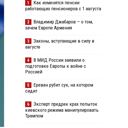
Как изменятся пенсии
1
работающих пенсионеров с 1 августа
Владимир Джабаров — о том,
2
зачем Европе Армения
Законы, вступающие в силу в
3
августе
В МИД России заявили о
4
подготовке Европы к войне с
Россией
Ереван рубит сук, на котором
5
сидит
Эксперт предрек крах попыток
6
киевского режима манипулировать
Трампом