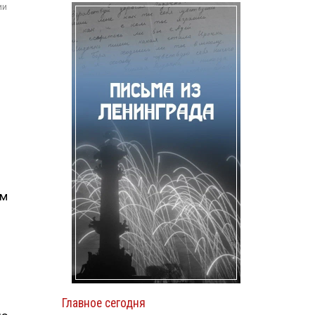
ии
им
Главное сегодня