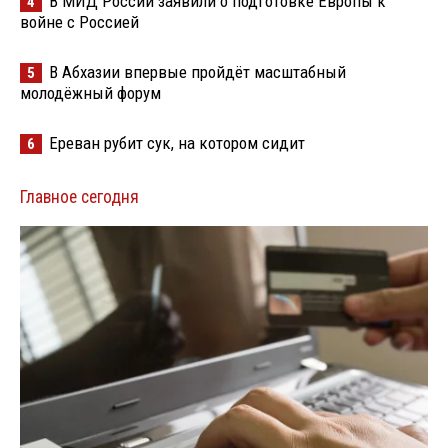
В МИД России заявили о подготовке Европы к
4
войне с Россией
В Абхазии впервые пройдёт масштабный
5
молодёжный форум
Ереван рубит сук, на котором сидит
6
Главное сегодня