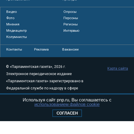
Видео
Опросы
Фото
Персоны
Мнения
Регионы
Медиацентр
Интервью
Колумнисты
Контакты
Реклама
Вакансии
© «Парламентская газета», 2026 г.
Карта сайта
Электронное периодическое издание
«Парламентская газета» зарегистрировано в
Федеральной службе по надзору в сфере
связи, информационных технологий и
Используя сайт pnp.ru, Вы соглашаетесь с
массовых коммуникаций (Роскомнадзор) 05
использованием файлов cookie
августа 2011 года. 18+
СОГЛАСЕН
Свидетельство о регистрации Эл № ФС77-
46097
Учредитель — АНО «Парламентская газета»