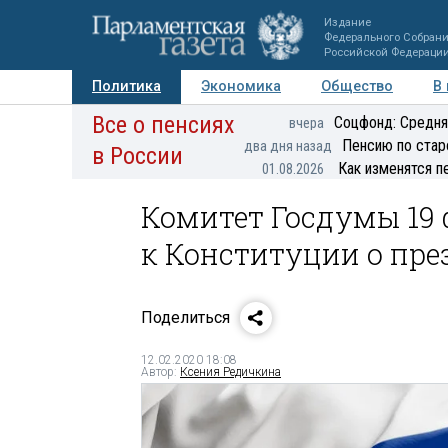
Издание
Федерального Собран
Российской Федераци
Политика
Экономика
Общество
В
Все о пенсиях
Фото
Авторы
Персоны
Мнения
Регионы
Соцфонд: Средня
вчера
Пенсию по стар
два дня назад
в России
Как изменятся п
01.08.2026
Комитет Госдумы 19
к Конституции о пре
Поделиться
12.02.2020 18:08
Автор:
Ксения Редичкина