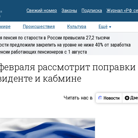
Свежий номер
Законы
Подписка
Журнал «РФ с
ия
и
 мире
Происшествия
Культура
Ещё
Медиацентр
Интервью
Колумнисты
Делова
я пенсия по старости в России превысила 27,2 тысячи
эксперт
ости предложили закрепить на уровне не ниже 40% от заработка
енсии работающих пенсионеров с 1 августа
 февраля рассмотрит поправки
зиденте и кабмине
Читать нас в