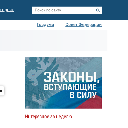
егодня»
Госдума
Совет Федерации
я
Авто
Недвижимость
Технологии
иза
Интересное за неделю