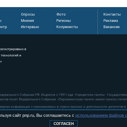
Опросы
Фото
Контакты
ы
Мнения
Регионы
Реклама
ентр
Интервью
Колумнисты
Вакансии
регистрировано в
 технологий и
8+
.
дерального Собрания РФ. Издается с 1997 года. Учредители газеты - Государств
ктов палат Федерального Собрания. «Парламентская газета» имеет пункты печати
оверная информация о принимаемых в стране законах и деятельности депутатов и
льзуя сайт pnp.ru, Вы соглашаетесь с
использованием файлов c
ехнологии
СОГЛАСЕН