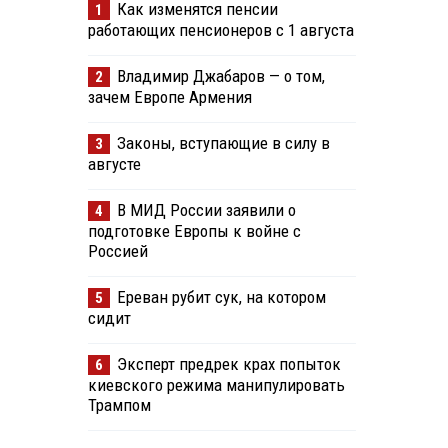
Как изменятся пенсии
1
работающих пенсионеров с 1 августа
Владимир Джабаров — о том,
2
зачем Европе Армения
Законы, вступающие в силу в
3
августе
В МИД России заявили о
4
подготовке Европы к войне с
Россией
Ереван рубит сук, на котором
5
сидит
Эксперт предрек крах попыток
6
киевского режима манипулировать
Трампом