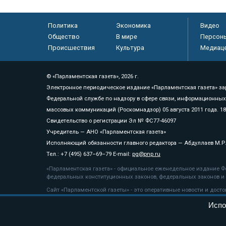
Политика
Экономика
Видео
Общество
В мире
Персон
Происшествия
Культура
Медиац
© «Парламентская газета», 2026 г.
Электронное периодическое издание «Парламентская газета» за
Федеральной службе по надзору в сфере связи, информационных
массовых коммуникаций (Роскомнадзор) 05 августа 2011 года. 1
Свидетельство о регистрации Эл № ФС77-46097
Учредитель — АНО «Парламентская газета»
Исполняющий обязанности главного редактора — Абдуллаев М.Р
Тел.: +7 (495) 637–69–79 E-mail:
pg@pnp.ru
«Парламентская газета» - официальное еженедельное издание Фе
федеральных конституционных законов, федеральных законов и а
Сайт «Парламентской газеты» - это оперативные новости и дост
«Парламентской газеты» активная ссылка на pnp.ru обязательна.
Испо
На информационном ресурсе применяются
рекомендательные т
Положение о защите персональных данных