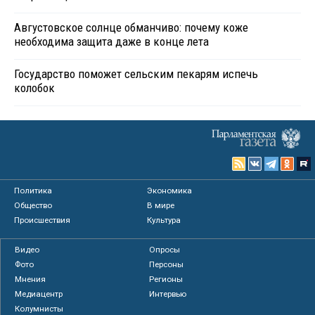
Августовское солнце обманчиво: почему коже
необходима защита даже в конце лета
Государство поможет сельским пекарям испечь
колобок
Политика
Экономика
Общество
В мире
Происшествия
Культура
Видео
Опросы
Фото
Персоны
Мнения
Регионы
Медиацентр
Интервью
Колумнисты