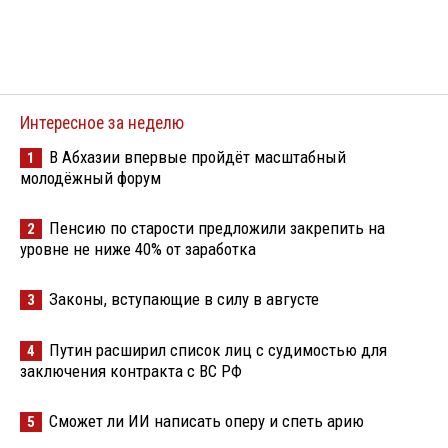
Интересное за неделю
В Абхазии впервые пройдёт масштабный
1
молодёжный форум
Пенсию по старости предложили закрепить на
2
уровне не ниже 40% от заработка
Законы, вступающие в силу в августе
3
Путин расширил список лиц с судимостью для
4
заключения контракта с ВС РФ
Сможет ли ИИ написать оперу и спеть арию
5