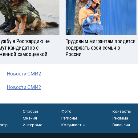
лужбу в Росгвардию не
Трудовым мигрантам придется
мут кандидатов с
содержать свои семьи в
женной самооценкой
России
Новости СМИ2
Новости СМИ2
Опросы
Фото
Контакты
ы
Мнения
Регионы
Реклама
ентр
Интервью
Колумнисты
Вакансии