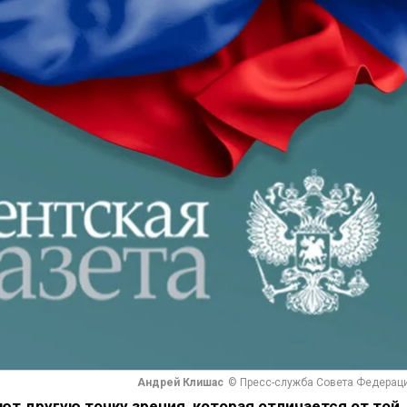
Андрей Клишас
© Пресс-служба Совета Федерац
ют другую точку зрения, которая отличается от той,