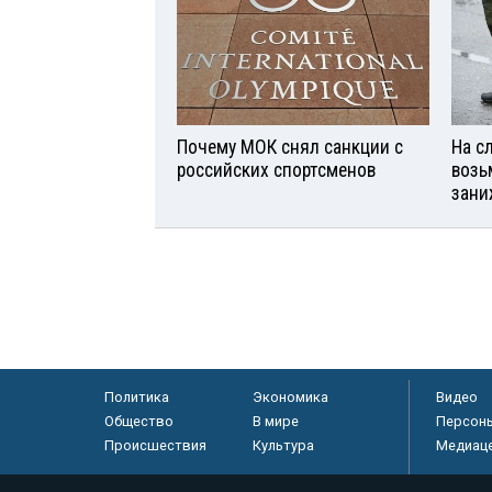
Почему МОК снял санкции с
На с
российских спортсменов
возь
зани
Политика
Экономика
Видео
Общество
В мире
Персон
Происшествия
Культура
Медиац