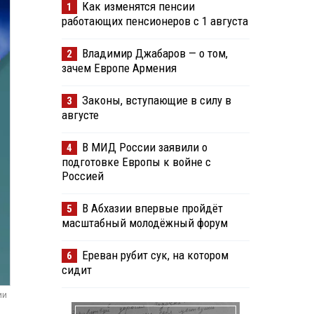
Как изменятся пенсии
1
работающих пенсионеров с 1 августа
Владимир Джабаров — о том,
2
зачем Европе Армения
Законы, вступающие в силу в
3
августе
В МИД России заявили о
4
подготовке Европы к войне с
Россией
В Абхазии впервые пройдёт
5
масштабный молодёжный форум
Ереван рубит сук, на котором
6
сидит
ии