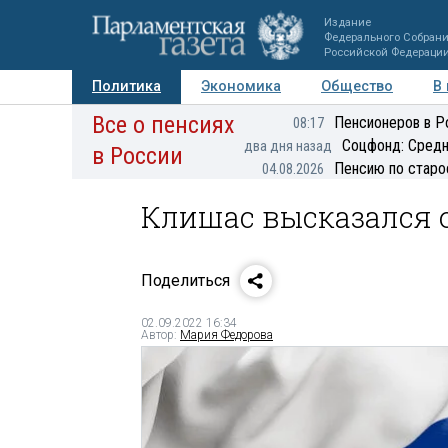
Издание
Федерального Собран
Российской Федераци
Политика
Экономика
Общество
В
Все о пенсиях
Фото
Авторы
Персоны
Мнения
Регионы
Пенсионеров в Р
08:17
Соцфонд: Средн
два дня назад
в России
Пенсию по старо
04.08.2026
Клишас высказался о
Поделиться
02.09.2022 16:34
Автор:
Мария Федорова