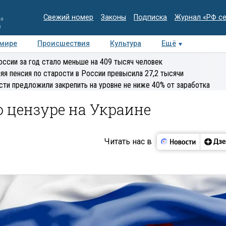
Свежий номер
Законы
Подписка
Журнал «РФ с
ия
и
 мире
Происшествия
Культура
Ещё
Медиацентр
Интервью
Колумнисты
Делова
оссии за год стало меньше на 409 тысяч человек
эксперт
яя пенсия по старости в России превысила 27,2 тысячи
сти предложили закрепить на уровне не ниже 40% от заработка
 цензуре на Украине
Читать нас в