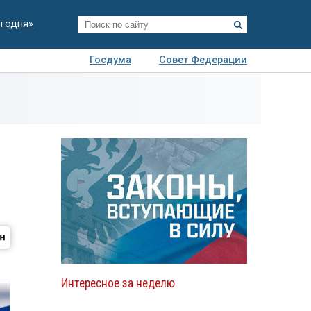
егодня»
Госдума
Совет Федерации
я
Авто
Недвижимость
Технологии
иза
Интересное за неделю