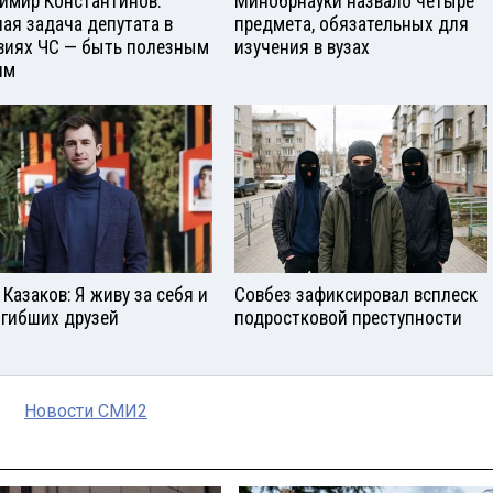
имир Константинов:
Минобрнауки назвало четыре
ная задача депутата в
предмета, обязательных для
виях ЧС — быть полезным
изучения в вузах
ям
 Казаков: Я живу за себя и
Совбез зафиксировал всплеск
огибших друзей
подростковой преступности
Новости СМИ2