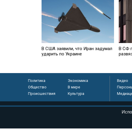
В США заявили, что Иран задумал
В СФ 
ударить по Украине
развя
Политика
Экономика
Видео
Общество
В мире
Персон
Происшествия
Культура
Медиац
© «Парламентская газета», 2026 г.
Испо
Электронное периодическое издание «Парламентская газета» за
Федеральной службе по надзору в сфере связи, информационных
массовых коммуникаций (Роскомнадзор) 05 августа 2011 года. 1