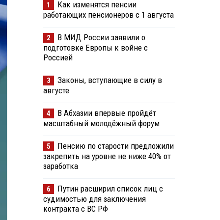
Как изменятся пенсии
1
работающих пенсионеров с 1 августа
В МИД России заявили о
2
подготовке Европы к войне с
Россией
Законы, вступающие в силу в
3
августе
В Абхазии впервые пройдёт
4
масштабный молодёжный форум
Пенсию по старости предложили
5
закрепить на уровне не ниже 40% от
заработка
Путин расширил список лиц с
6
судимостью для заключения
контракта с ВС РФ