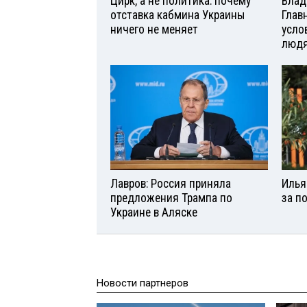
Цирк, а не политика: почему
Влад
отставка кабмина Украины
Глав
ничего не меняет
усло
люд
Лавров: Россия приняла
Илья
предложения Трампа по
за п
Украине в Аляске
Новости партнеров