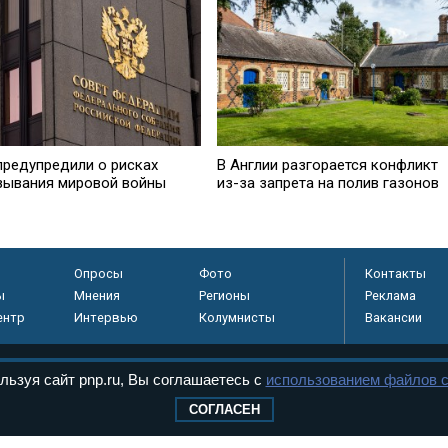
предупредили о рисках
В Англии разгорается конфликт
зывания мировой войны
из-за запрета на полив газонов
Опросы
Фото
Контакты
ы
Мнения
Регионы
Реклама
ентр
Интервью
Колумнисты
Вакансии
льзуя сайт pnp.ru, Вы соглашаетесь с
использованием файлов c
регистрировано в
СОГЛАСЕН
 технологий и
8+