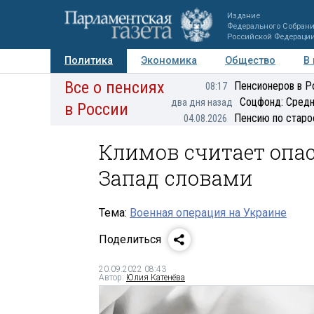
Издание
Федерального Собран
Российской Федераци
Политика
Экономика
Общество
В
Все о пенсиях
Фото
Авторы
Персоны
Мнения
Регионы
Пенсионеров в Р
08:17
Соцфонд: Средн
два дня назад
в России
Пенсию по старо
04.08.2026
Климов считает опа
Запад словами
Тема:
Военная операция на Украине
Поделиться
20.09.2022 08:43
Автор:
Юлия Катенёва