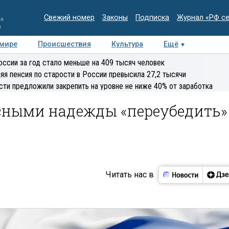
Свежий номер
Законы
Подписка
Журнал «РФ с
ия
и
 мире
Происшествия
Культура
Ещё
Медиацентр
Интервью
Колумнисты
Делова
оссии за год стало меньше на 409 тысяч человек
эксперт
яя пенсия по старости в России превысила 27,2 тысячи
сти предложили закрепить на уровне не ниже 40% от заработка
сными надежды «переубедить»
Читать нас в