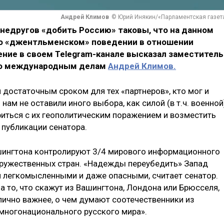
Андрей Климов
© Юрий Инякин/«Парламентская газет
недругов «добить Россию» таковы, что на данном
 о «джентльменском» поведении в отношении
ение в своем Telegram-канале высказал заместитель
по международным делам
Андрей Климов.
 достаточным сроком для тех «партнеров», кто мог и
 нам не оставили иного выбора, как силой (в т.ч. военной
иться с их геополитическим поражением и возместить
 публикации сенатора.
ашингтона контролируют 3/4 мирового информационного
дружественных стран. «Надежды переубедить» Запад
 легкомысленными и даже опасными, считает сенатор.
а то, что скажут из Вашингтона, Лондона или Брюсселя,
 лично важнее, о чем думают соотечественники из
 многонационального русского мира».