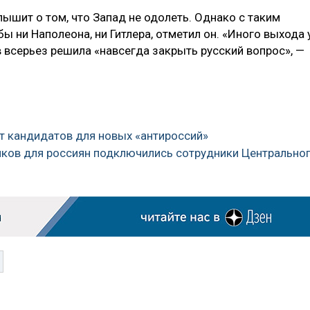
лышит о том, что Запад не одолеть. Однако с таким
ы ни Наполеона, ни Гитлера, отметил он. «Иного выхода 
ов всерьез решила «навсегда закрыть русский вопрос», —
ет кандидатов для новых «антироссий»
ейков для россиян подключились сотрудники Центрально