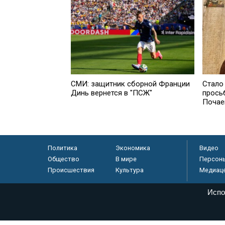
СМИ: защитник сборной Франции
Стало 
Динь вернется в "ПСЖ"
прось
Почае
Политика
Экономика
Видео
Общество
В мире
Персон
Происшествия
Культура
Медиац
Испо
© «Парламентская газета», 2026 г.
Электронное периодическое издание «Парламентская газета» за
Федеральной службе по надзору в сфере связи, информационных