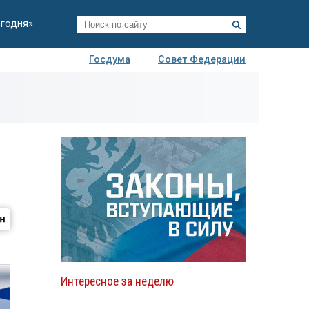
егодня»
Госдума
Совет Федерации
я
Авто
Недвижимость
Технологии
иза
Интересное за неделю