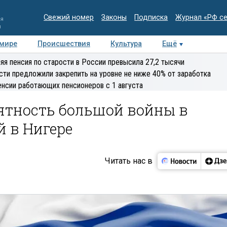
Свежий номер
Законы
Подписка
Журнал «РФ с
ия
и
 мире
Происшествия
Культура
Ещё
Медиацентр
Интервью
Колумнисты
Делова
яя пенсия по старости в России превысила 27,2 тысячи
эксперт
сти предложили закрепить на уровне не ниже 40% от заработка
енсии работающих пенсионеров с 1 августа
ятность большой войны в
й в Нигере
Читать нас в