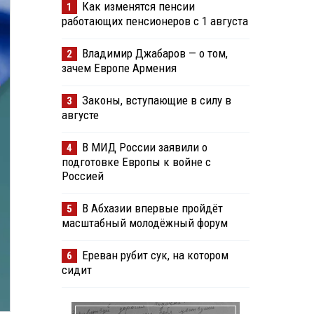
Как изменятся пенсии
1
работающих пенсионеров с 1 августа
Владимир Джабаров — о том,
2
зачем Европе Армения
Законы, вступающие в силу в
3
августе
В МИД России заявили о
4
подготовке Европы к войне с
Россией
В Абхазии впервые пройдёт
5
масштабный молодёжный форум
Ереван рубит сук, на котором
6
сидит