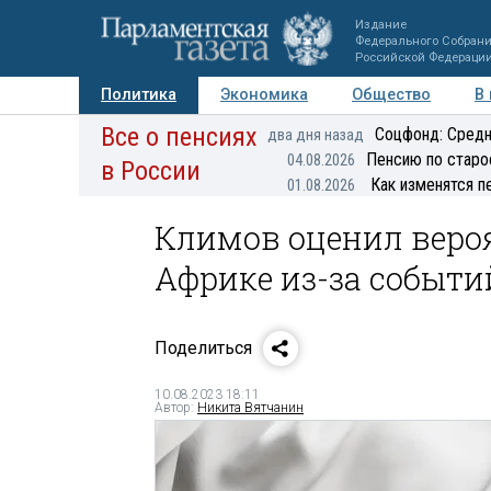
Издание
Федерального Собран
Российской Федераци
Политика
Экономика
Общество
В
Все о пенсиях
Фото
Авторы
Персоны
Мнения
Регионы
Соцфонд: Средн
два дня назад
Пенсию по старо
04.08.2026
в России
Как изменятся п
01.08.2026
Климов оценил веро
Африке из-за событи
Поделиться
10.08.2023 18:11
Автор:
Никита Вятчанин