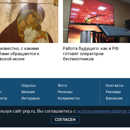
известно, с какими
Работа будущего: как в РФ
бами обращаются к
готовят операторов
вской иконе
беспилотников
Опросы
Фото
Контакты
ы
Мнения
Регионы
Реклама
ентр
Интервью
Колумнисты
Вакансии
льзуя сайт pnp.ru, Вы соглашаетесь с
использованием файлов c
СОГЛАСЕН
регистрировано в
 технологий и