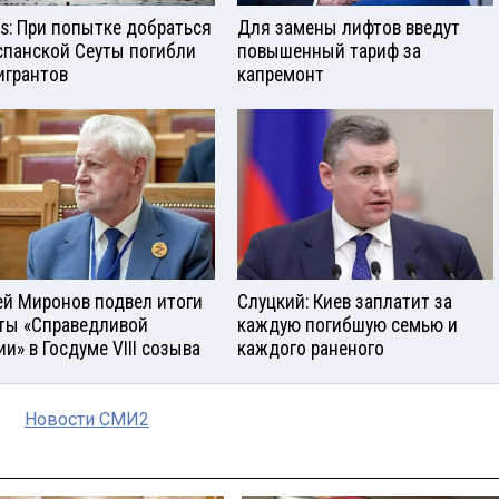
aís: При попытке добраться
Для замены лифтов введут
спанской Сеуты погибли
повышенный тариф за
игрантов
капремонт
ей Миронов подвел итоги
Слуцкий: Киев заплатит за
ты «Справедливой
каждую погибшую семью и
ии» в Госдуме VIII созыва
каждого раненого
Новости СМИ2