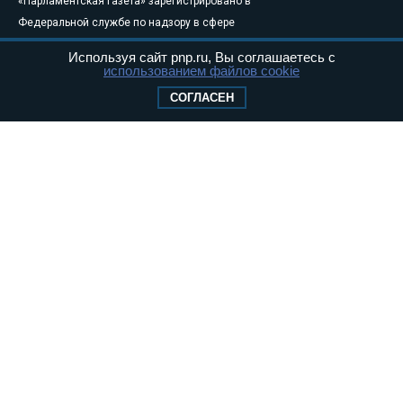
«Парламентская газета» зарегистрировано в
Федеральной службе по надзору в сфере
связи, информационных технологий и
Используя сайт pnp.ru, Вы соглашаетесь с
массовых коммуникаций (Роскомнадзор) 05
использованием файлов cookie
августа 2011 года. 18+
СОГЛАСЕН
Свидетельство о регистрации Эл № ФС77-
46097
Учредитель — АНО «Парламентская газета»
Исполняющий обязанности главного
редактора — Абдуллаев М.Р.
Тел.: +7 (495) 637–69–79 E-mail:
pg@pnp.ru
«Парламентская газета» - официальное еженедельное издание
Федерального Собрания РФ. Издается с 1997 года. Учредители
газеты - Государственная Дума и Совет Федерации РФ. Официальный
публикатор федеральных конституционных законов, федеральных
законов и актов палат Федерального Собрания. «Парламентская
газета» имеет пункты печати и представительства в десяти субъектах
федерации.
Сайт «Парламентской газеты» - это оперативные новости и
достоверная информация о принимаемых в стране законах и
деятельности депутатов и сенаторов. При использовании материалов