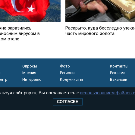
яне заразились
Раскрыто, куда бесследно утека
оносным вирусом в
часть мирового золота
ком отеле
Опросы
Фото
Контакты
ы
Мнения
Регионы
Реклама
ентр
Интервью
Колумнисты
Вакансии
льзуя сайт pnp.ru, Вы соглашаетесь с
использованием файлов c
СОГЛАСЕН
регистрировано в
 технологий и
8+