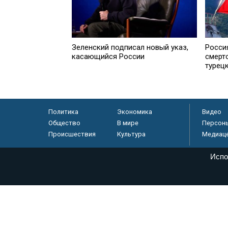
Зеленский подписал новый указ,
Росси
касающийся России
смерт
турец
Политика
Экономика
Видео
Общество
В мире
Персон
Происшествия
Культура
Медиац
Испо
© «Парламентская газета», 2026 г.
Электронное периодическое издание «Парламентская газета» за
Федеральной службе по надзору в сфере связи, информационных
массовых коммуникаций (Роскомнадзор) 05 августа 2011 года. 1
Свидетельство о регистрации Эл № ФС77-46097
Учредитель — АНО «Парламентская газета»