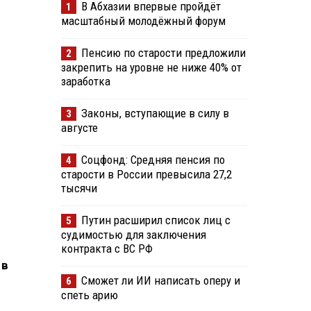
В Абхазии впервые пройдёт
1
масштабный молодёжный форум
Пенсию по старости предложили
2
закрепить на уровне не ниже 40% от
заработка
Законы, вступающие в силу в
3
августе
Соцфонд: Средняя пенсия по
4
старости в России превысила 27,2
тысячи
Путин расширил список лиц с
5
судимостью для заключения
контракта с ВС РФ
 в
Сможет ли ИИ написать оперу и
6
спеть арию