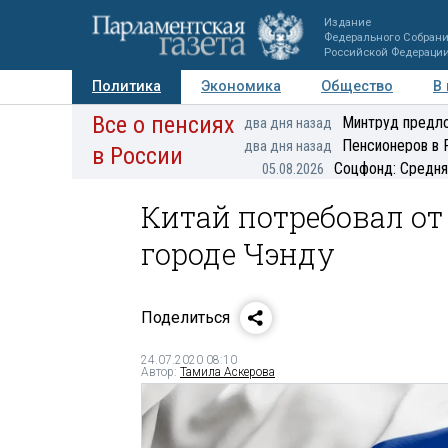
Издание
Федерального Собран
Российской Федераци
Политика
Экономика
Общество
В
Все о пенсиях
Фото
Авторы
Персоны
Мнения
Регионы
Минтруд предло
два дня назад
Пенсионеров в 
два дня назад
в России
Соцфонд: Средня
05.08.2026
Китай потребовал от
городе Чэнду
Поделиться
24.07.2020 08:10
Автор:
Тамила Аскерова