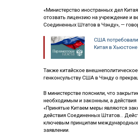
«Министерство иностранных дел Китая
отозвать лицензию на учреждение и в
Соединенных Штатов в Чэнду», — гово
США потребовали
Китая в Хьюстоне
Также китайское внешнеполитическое
генконсульству США в Чэнду о прекра
В министерстве пояснили, что закрыт
необходимым и законным, а действия
«Принятые Китаем меры являются за
действия Соединенных Штатов… Дейст
ключевым принципам международных о
заявлении.