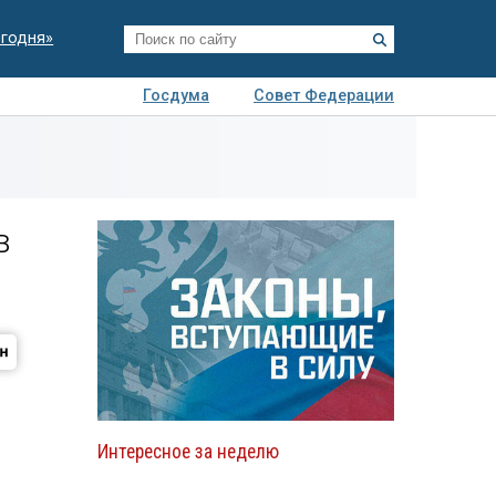
егодня»
Госдума
Совет Федерации
я
Авто
Недвижимость
Технологии
иза
в
Интересное за неделю