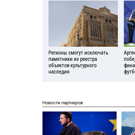
Регионы смогут исключать
Арге
памятники из реестра
побе
объектов культурного
фина
наследия
футб
Новости партнеров