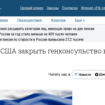
Свежий номер
Законы
Подписка
Журнал «РФ с
ия
и
 мире
Происшествия
Культура
Ещё
Медиацентр
Интервью
Колумнисты
Делова
жил расширить категории лиц, имеющих право на две пенсии
эксперт
России за год стало меньше на 409 тысяч человек
я пенсия по старости в России превысила 27,2 тысячи
 США закрыть генконсульство 
Читать нас в