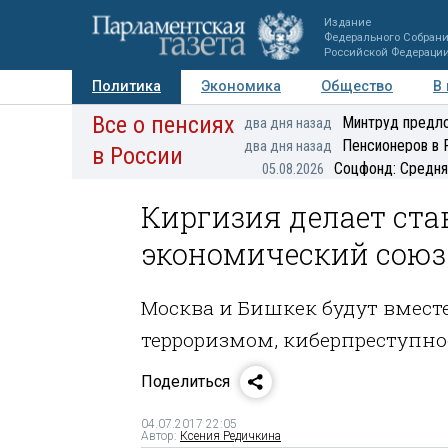
Издание
Федерального Собран
Российской Федераци
Политика
Экономика
Общество
В
Все о пенсиях
Фото
Авторы
Персоны
Мнения
Регионы
Минтруд предло
два дня назад
Пенсионеров в 
два дня назад
в России
Соцфонд: Средня
05.08.2026
Киргизия делает ста
экономический союз
Москва и Бишкек будут вместе
терроризмом, киберпреступн
Поделиться
04.07.2017 22:05
Автор:
Ксения Редичкина