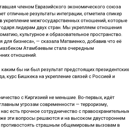
, ставшая членом Евразийского экономического союза
ает отличные результаты интеграции, отметила спикер
в укрепление межгосударственных отношений, которые
агодаря лидерам двух стран. Мы укрепляем отношения
матию, культурное и образовательное пространство.
 для бизнеса», — сказала Матвиенко, добавив что её
Алмазбеком Атамбаевым стала очередным
нних отношений.
о каким бы ни был результат предстоящих президентских
да, курс Бишкека на укрепление связей с Россией и
ничество с Киргизией не меньшие. Во-первых, идёт
главным угрозам современности — терроризму,
У нас есть прочное сотрудничество с правоохранительны
кже эти вопросы решаются и на высоком двустороннем
ет противостоять страшным общемировым вызовам в