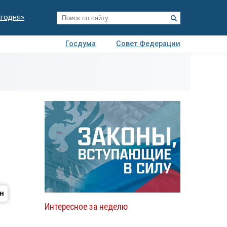
егодня»
Госдума
Совет Федерации
я
Авто
Недвижимость
Технологии
иза
Интересное за неделю