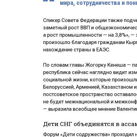
мира, сотрудничества и пон
Спикер Совета Федерации также подче
заметный рост ВВП и общеэкономическ
а рост промышленности — на 3,8%», — 
произошло благодаря гражданам Кырг
нахождение страны в ЕАЭС.
По словам главы Жогорку Кенеша — п
республика сейчас наглядно видит из
социальной жизни, которые произошли 
Белоруссией, Арменией, Казахстаном и
постсоветское пространство оставало
не будет межнациональной и межконфе
— выразила всеобщее мнение Валенти
Дети СНГ объединятся в асс
Форум «Дети содружества» проходил н