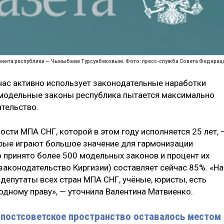
ламента республики — Чыныбаем Турсунбековым. Фото: пресс-служба Совета Федерац
йчас активно использует законодательные наработки
модельные законы республика пытается максимально
ательство.
сти МПА СНГ, которой в этом году исполняется 25 лет, 
орые играют большое значение для гармонизации
о принято более 500 модельных законов и процент их
законодательство Киргизии) составляет сейчас 85%. «Н
депутаты всех стран МПА СНГ, учёные, юристы, есть
одному праву», — уточнила Валентина Матвиенко.
 постсоветское пространство оставалось местом