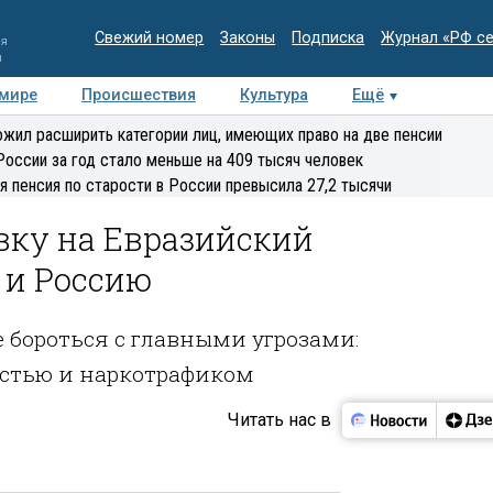
Свежий номер
Законы
Подписка
Журнал «РФ с
ия
и
 мире
Происшествия
Культура
Ещё
Медиацентр
Интервью
Колумнисты
Делова
жил расширить категории лиц, имеющих право на две пенсии
эксперт
России за год стало меньше на 409 тысяч человек
я пенсия по старости в России превысила 27,2 тысячи
вку на Евразийский
 и Россию
 бороться с главными угрозами:
остью и наркотрафиком
Читать нас в