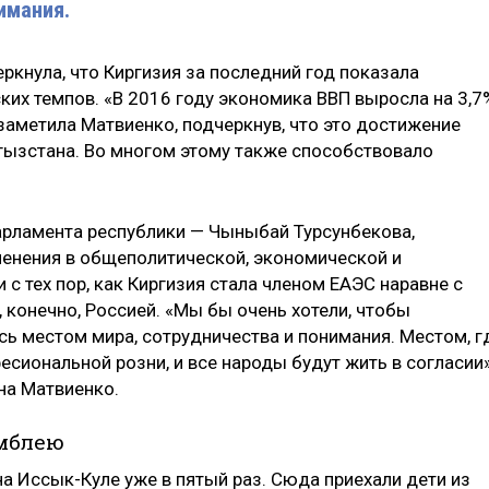
имания.
ркнула, что Киргизия за последний год показала
их темпов. «В 2016 году экономика ВВП выросла на 3,7
заметила Матвиенко, подчеркнув, что это достижение
ызстана. Во многом этому также способствовало
арламента республики — Чыныбай Турсунбекова,
менения в общеполитической, экономической и
с тех пор, как Киргизия стала членом ЕАЭС наравне с
, конечно, Россией. «Мы бы очень хотели, чтобы
сь местом мира, сотрудничества и понимания. Местом, г
сиональной розни, и все народы будут жить в согласии»
на Матвиенко.
амблею
а Иссык-Куле уже в пятый раз. Сюда приехали дети из