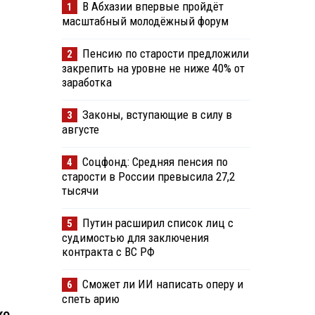
В Абхазии впервые пройдёт
1
масштабный молодёжный форум
Пенсию по старости предложили
2
закрепить на уровне не ниже 40% от
заработка
Законы, вступающие в силу в
3
августе
Соцфонд: Средняя пенсия по
4
старости в России превысила 27,2
тысячи
Путин расширил список лиц с
5
судимостью для заключения
контракта с ВС РФ
Сможет ли ИИ написать оперу и
6
спеть арию
ко