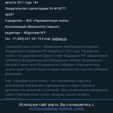
августа 2011 года. 18+
Свидетельство о регистрации Эл № ФС77-
46097
Учредитель — АНО «Парламентская газета»
Исполняющий обязанности главного
редактора — Абдуллаев М.Р.
Тел.: +7 (495) 637–69–79 E-mail:
pg@pnp.ru
«Парламентская газета» - официальное еженедельное издание
Федерального Собрания РФ. Издается с 1997 года. Учредители
газеты - Государственная Дума и Совет Федерации РФ. Официальный
публикатор федеральных конституционных законов, федеральных
законов и актов палат Федерального Собрания. «Парламентская
газета» имеет пункты печати и представительства в десяти субъектах
федерации.
Сайт «Парламентской газеты» - это оперативные новости и
достоверная информация о принимаемых в стране законах и
деятельности депутатов и сенаторов. При использовании материалов
сайта «Парламентской газеты» активная ссылка на pnp.ru
обязательна.
Используя сайт pnp.ru, Вы соглашаетесь с
На информационном ресурсе применяются
рекомендательные
использованием файлов cookie
технологии